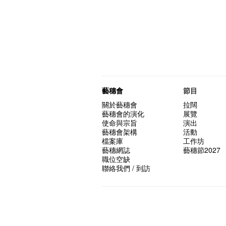
藝穗會
節目
關於藝穗會
拉闊
藝穗會的演化
展覽
使命與宗旨
演出
藝穗會架構
活動
檔案庫
工作坊
藝穗網誌
藝穗節2027
職位空缺
聯絡我們 / 到訪