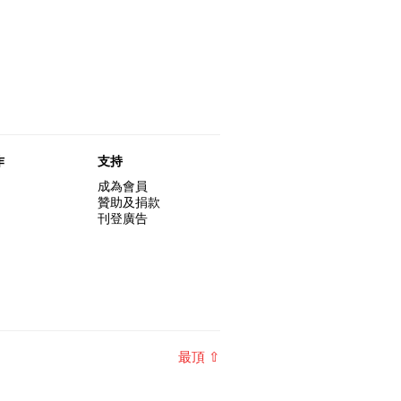
作
支持
成為會員
贊助及捐款
刊登廣告
最頂 ⇧