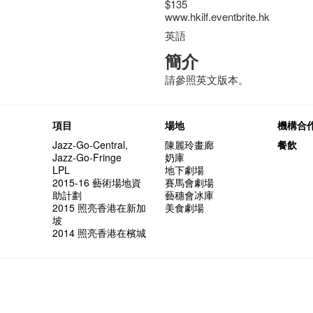
$135
www.hkilf.eventbrite.hk
英語
簡介
請參照英文版本。
項目
場地
機構合
Jazz-Go-Central,
陳麗玲畫廊
餐飲
Jazz-Go-Fringe
奶庫
LPL
地下劇場
2015-16 藝術場地資
賽馬會劇場
助計劃
藝穗會冰庫
2015 照亮香港在新加
美食劇場
坡
2014 照亮香港在檳城