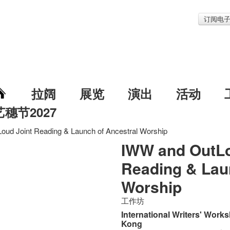
订阅电
拉阔
展览
演出
活动
艺穗节2027
ud Joint Reading & Launch of Ancestral Worship
IWW and OutLo
Reading & Lau
Worship
工作坊
International Writers' Wor
Kong