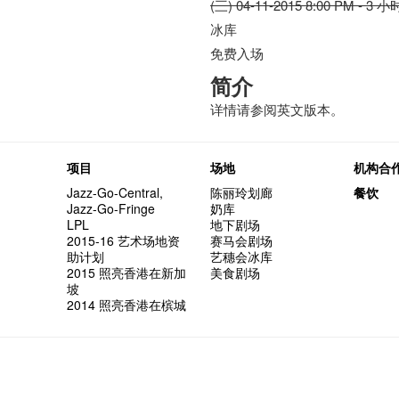
(三) 04-11-2015 8:00 PM - 3 小
冰库
免费入场
简介
详情请参阅英文版本。
项目
场地
机构合
Jazz-Go-Central,
陈丽玲划廊
餐饮
Jazz-Go-Fringe
奶库
LPL
地下剧场
2015-16 艺术场地资
赛马会剧场
助计划
艺穗会冰库
2015 照亮香港在新加
美食剧场
坡
2014 照亮香港在槟城