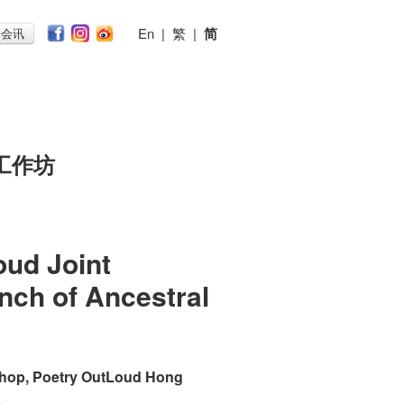
En
|
繁
|
简
子会讯
工作坊
ud Joint
nch of Ancestral
kshop, Poetry OutLoud Hong