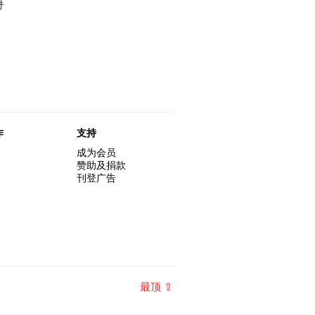
时
作
支持
成为会员
赞助及捐款
刊登广告
最顶 ⇧