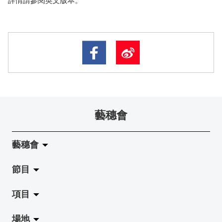
藝穗會
藝穗會
節目
關於藝穗會
項目
藝穗會的演化
拉闊
場地
使命與宗旨
展覽
Jazz-Go-Central, Jazz-Go-Fringe