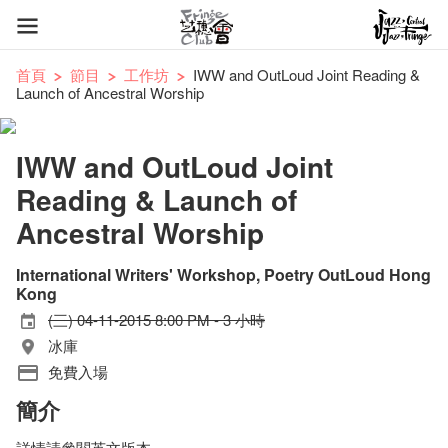
首頁
節目
工作坊
IWW and OutLoud Joint Reading &
Launch of Ancestral Worship
IWW and OutLoud Joint
Reading & Launch of
Ancestral Worship
International Writers' Workshop, Poetry OutLoud Hong
Kong
(三) 04-11-2015 8:00 PM - 3 小時
冰庫
免費入場
簡介
詳情請參閱英文版本。