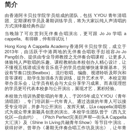
简介
由香港阿卡贝拉学院学员组成的团队，包括 Y.YOU 青年清唱
团、定期课程学员及暑期训练学员，将为大家以纯人声清唱的
方式演绎最经典作品!
当晚除了可欣赏到无伴奏合唱演出，更可跟 Jo Jo 学唱 a
cappella。有得睇，仲有得试玩！
Hong Kong A Cappella Academy香港阿卡贝拉学院，成立于
2013年，由活跃于中港两地的无伴奏合唱歌手彭祖容Jo Jo
Pang创办。提供由专业导师教授之无伴奏合唱课程，让更多人
体验纯人声歌唱的乐趣。课程教材由本校创办人精心设计，让
不懂视五线谱或没有音乐底子的学员也能够快速掌握基本。另
设有节奏口技(Beatbox) 、流行歌唱、编曲、视谱聆听及即兴和
音等课程，助学生加强各方面训练，提升艺术水平。本校定期
举办音乐会，让学员有机会与大众分享学习成果。而表现理想
的学员更可代表本校参与公开演出，展现才艺，累积经验。
本校致力培训热爱歌唱的年青人，于2015年成立Y.YOU《青年
清唱团》，专门培训新一代年青人。通过选拔的年青人可以接
受专业培训，并参与公开演出，发挥天赋，以a cappella清唱形
式为观众带来新颖具创意的演出。本校学生团队曾于《西九文
化区—自由约》、《Pitch Perfect完美巨声帮—街头A Cappella
大汇演》及《Shine In Living共融青年Show》等节目中演出，
获得好评。曾举办《暑期无伴奏合唱工作坊及演出》，让年青