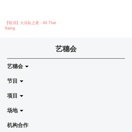
【取消】大乐队之夜 - All That
Swing
艺穗会
艺穗会
节目
关于艺穗会
项目
艺穗会的演化
拉阔
场地
使命与宗旨
展览
Jazz-Go-Central, Jazz-Go-Fringe
机构合作
艺穗会架构
演出
LPL
陈丽玲划廊