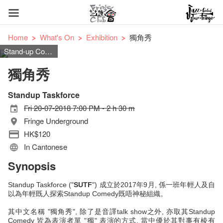
Home
What's On
Exhibition
獨角秀
Stand-up Comedy
獨角秀
Standup Taskforce
Fri 20-07-2018 7:00 PM - 2 h 30 m
Fringe Underground
HK$120
In Cantonese
Synopsis
Standup Taskforce ("
SUTF
") 成立於2017年9月, 係一班年輕人及自
以為年輕既人探索Standup Comedy既唔神秘組織。
其中文名稱 "獨角秀", 除了是音譯talk show之外, 亦取其Standup
Comedy 皆為表演者單 "獨" 表演的方式, 當中優於其對事有棱有