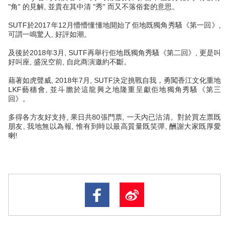
"角" 的見解, 並貴在其中清 "秀" 而又不落俗套的意思。
SUTF於2017年12月懵懵懂懂地開始了佢地既獨角秀騷《
第一回》,
可謂一鳴驚人, 好評如潮。
及後於2018年3月, SUTF再舉行佢地既獨角秀騷《第二回》, 更是叫
好叫座, 盛況空前, 自此商演邀約不斷。
藉著如虎聲威, 2018年7月, SUTF決定挑戰自我，勇闖香江文化重地
LKF藝穗會, 並斗膽於這龍興之地隆重呈獻佢地獨角秀騷《第三
回》。
多得各方友好支持, 果日共80張門票, 一天內已沽清。對於買左票既
朋友, 我地無以為報, 惟有到時以最高質量既笑彈, 酬謝大家既厚愛
喇!