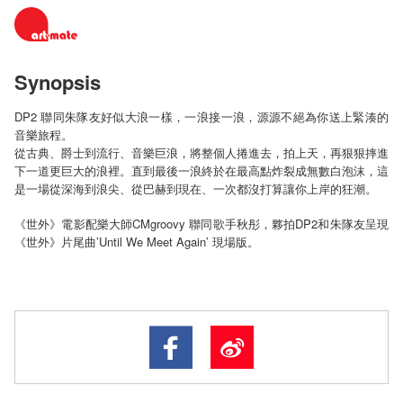
Synopsis
DP2 聯同朱隊友好似大浪一樣，一浪接一浪，源源不絕為你送上緊湊的
音樂旅程。
從古典、爵士到流行、音樂巨浪，將整個人捲進去，拍上天，再狠狠摔進
下一道更巨大的浪裡。直到最後一浪終於在最高點炸裂成無數白泡沫，這
是一場從深海到浪尖、從巴赫到現在、一次都沒打算讓你上岸的狂潮。
CMgroovy
DP2
《世外》電影配樂大師
聯同歌手秋彤，夥拍
和朱隊友呈現
’Until We Meet Again’
《世外》片尾曲
現場版。