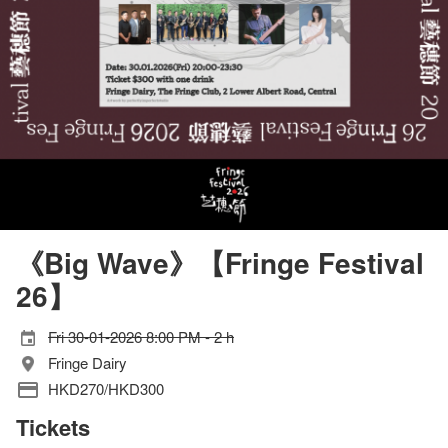
《Big Wave》【Fringe Festival
26】
Fri 30-01-2026 8:00 PM - 2 h
Fringe Dairy
HKD270/HKD300
Tickets