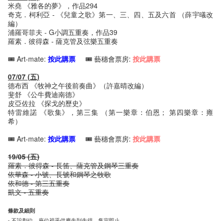
米堯 《雅各的夢》，作品294
奇克．柯利亞 - 《兒童之歌》第一、三、四、五及六首 （薛宇㬢改
編）
浦羅哥菲夫 - G小調五重奏，作品39
羅素．彼得森 - 薩克管及弦樂五重奏
🎟️ Art-mate:
按此購票
🎟️ 藝穗會票房:
按此購票
07/07 (五)
德布西 《牧神之午後前奏曲》（許嘉晴改編）
斐舒 《公牛費迪南德》
皮亞佐拉 《探戈的歷史》
特雷維諾 《歌集》，第三集 （第一樂章：伯恩； 第四樂章：雍
希）
🎟️ Art-mate:
按此購票
🎟️ 藝穗會票房:
按此購票
19/05 (五)
羅素．彼得森 - 長笛、薩克管及鋼琴三重奏
依華森 - 小號、長號和鋼琴之牧歌
依和德 - 第三五重奏
凱文 - 五重奏
條款及細則
- 不設劃位，座位視乎供應先到先得，售完即止