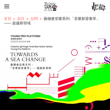
首頁
節目
拉闊
藝穗會室樂系列:「音樂新晉薈萃」
—— 超越新領域