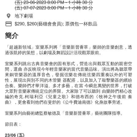
(五) 23-06-2023 8:00 PM - 1 小時 30 分
(五) 07-07-2023 8:00 PM - 1 小時 30 分
地下劇場
$290, $260(藝穗會會員); 票價包一杯飲品
簡介
「超越新領域」室樂系列將「音樂新晉薈萃」樂師的音樂創意，透
過張凱婷的策想，以劇場及舞蹈設計活現觀眾眼前。
室樂系列跳出古典音樂會的固有形式，營造出與觀眾互動的親密空
間，選曲 亦反映現今年輕音樂家的當代音樂品味。演出將為聽眾帶
來銅管樂器的溫厚音色，發掘弦樂在傳統弦樂四重奏以外的可塑
性，展現出與別不同的木管樂 器配搭，以及加入了敲擊樂器的繽紛
合奏。樂師們才華洋溢、多才多藝，在當 今瞬息萬變的世界，打破
大眾對音樂家傳統定位的界限。大家除了可以聽到 由樂師們精心改
編的奇克.柯瑞利亞《兒童之歌》和德布西的《牧神之午後前 奏
曲》，更會看到他們在斐舒的《公牛費迪南德》化身故事旁述。
室樂系列由藝術總監蔡敏德及「音樂新晉薈萃」藝術團隊指導。
節目表：
23/06 (五)