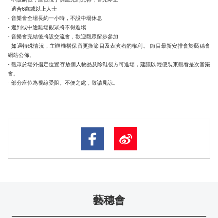
- 適合6歲或以上人士
- 音樂會全場長約一小時，不設中場休息
- 遲到或中途離場觀眾將不得進場
- 音樂會完結後將設交流會，歡迎觀眾留步參加
- 如遇特殊情況，主辦機構保留更換節目及表演者的權利。 節目最新安排會於藝穗會
網站公佈。
- 觀眾於場外指定位置存放個人物品及除鞋後方可進場，建議以輕便裝束觀看是次音樂
會。
- 部分座位為視線受阻。不便之處，敬請見諒。
藝穗會