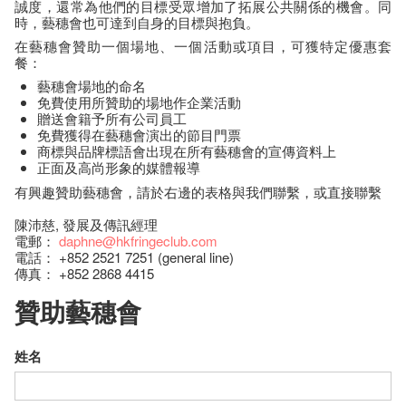
誠度，還常為他們的目標受眾增加了拓展公共關係的機會。同
時，藝穗會也可達到自身的目標與抱負。
在藝穗會贊助一個場地、一個活動或項目，可獲特定優惠套
餐：
藝穗會場地的命名
免費使用所贊助的場地作企業活動
贈送會籍予所有公司員工
免費獲得在藝穗會演出的節目門票
商標與品牌標語會出現在所有藝穗會的宣傳資料上
正面及高尚形象的媒體報導
有興趣贊助藝穗會，請於右邊的表格與我們聯繫，或直接聯繫
陳沛慈, 發展及傳訊經理
電郵：
daphne@hkfringeclub.com
電話： +852 2521 7251 (general line)
傳真： +852 2868 4415
贊助藝穗會
姓名