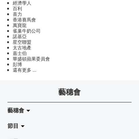
經濟學人
百利
喜力
香港賽馬會
萬寶龍
雀巢牛奶公司
諾基亞
星空聯盟
太古地產
嘉士伯
華盛頓蘋果委員會
彭博
還有更多 ...
藝穗會
藝穗會
節目
關於藝穗會