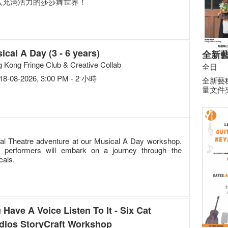
步，進入充滿活力的莎莎舞世界！
ical A Day (3 - 6 years)
全新
 Kong Fringe Club & Creative Collab
全日
18-08-2026, 3:00 PM - 2 小時
全新藝穗
量文件
cal Theatre adventure at our Musical A Day workshop.
performers will embark on a journey through the
cals.
 Have A Voice Listen To It - Six Cat
dios StoryCraft Workshop