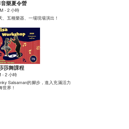
年音樂夏令營
AM - 2 小時
天、五種樂器、一場現場演出！
6 莎莎舞課程
M - 2 小時
anky Salsaman的腳步，進入充滿活力
舞世界！