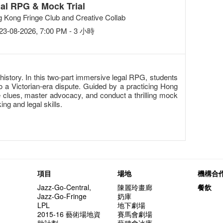
al RPG & Mock Trial
 Kong Fringe Club and Creative Collab
23-08-2026, 7:00 PM - 3 小時
history. In this two-part immersive legal RPG, students
o a Victorian-era dispute. Guided by a practicing Hong
ze clues, master advocacy, and conduct a thrilling mock
king and legal skills.
項目
場地
機構合
Jazz-Go-Central,
陳麗玲畫廊
餐飲
Jazz-Go-Fringe
奶庫
LPL
地下劇場
2015-16 藝術場地資
賽馬會劇場
助計劃
藝穗會冰庫