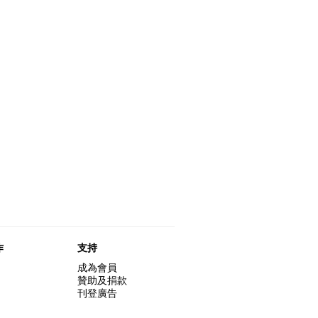
作
支持
成為會員
贊助及捐款
刊登廣告