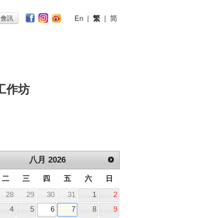
En
|
繁
|
简
子會訊
工作坊
八月
2026
二
三
四
五
六
日
28
29
30
31
1
2
4
5
6
7
8
9