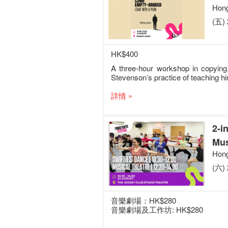
Hong
(五) 
HK$400
A three-hour workshop in copying
Stevenson’s practice of teaching him
詳情 »
2-i
Mus
Hong
(六) 
音樂劇場：HK$280
音樂劇場及工作坊: HK$280