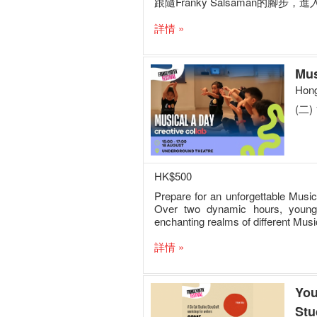
跟隨Franky Salsaman的腳
詳情 »
Mus
Hong
(二) 
HK$500
Prepare for an unforgettable Musi
Over two dynamic hours, young 
enchanting realms of different Musi
詳情 »
You
Stu