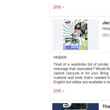
詳情 »
Jac
Hong
(六) 
HK$400
Tired of a wardrobe full of simila
message that resonates? Would like
Jacket Upcycle is for you! Bring 
material and tools that’s needed 
English but slides are available in
詳情 »
The