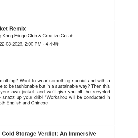
ket Remix
 Kong Fringe Club & Creative Collab
22-08-2026, 2:00 PM - 4 小時
r clothing? Want to wear something special and with a
 to be fashionable but in a sustainable way? Then this
your own jacket ,and we’ll give you all the recycled
to snazz up your drib! *Workshop will be conducted in
 both English and Chinese
 Cold Storage Verdict: An Immersive