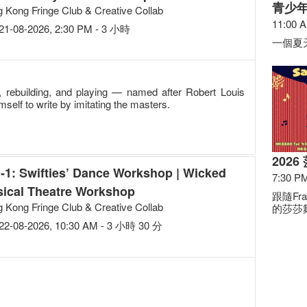
青少
 Kong Fringe Club & Creative Collab
11:00 
21-08-2026, 2:30 PM - 3 小時
一個夏
, rebuilding, and playing — named after Robert Louis
self to write by imitating the masters.
202
n-1: Swifties’ Dance Workshop | Wicked
7:30 P
ical Theatre Workshop
跟隨Fr
 Kong Fringe Club & Creative Collab
的莎莎
22-08-2026, 10:30 AM - 3 小時 30 分