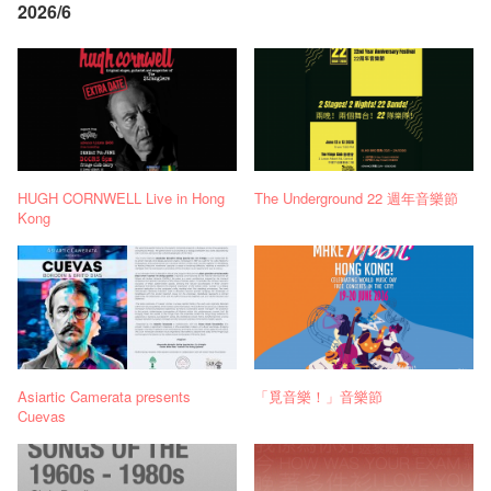
2026/6
HUGH CORNWELL Live in Hong
The Underground 22 週年音樂節
Kong
Asiartic Camerata presents
「覓音樂！」音樂節
Cuevas