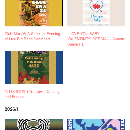
Club Ska 26| A Skankin' Evening
I LOVE YOU BABY -
of Live Big Band Scorchers
VALENTINE'S SPECIAL - Asiartic
Camerata
2月藝穗會爵士夜: Edwin Cheung
and Friends
2026/1