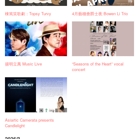
棟篤笑歌劇：Topsy Turvy
4月藝穗會爵士夜:Bowen Li Trio
揚明立萬 Music Live
“Seasons of the Heart” vocal
concert
Asiartic Camerata presents
Candlelight
2026/3