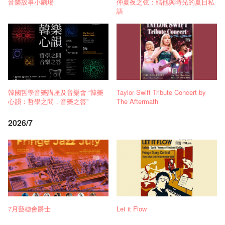
音樂故事小劇場
仲夏夜之弦：結他與時光的夏日私
語
韓國哲學音樂講座及音樂會 “韓樂
Taylor Swift Tribute Concert by
心韻：哲學之問，音樂之答”
The Aftermath
2026/7
7月藝穗會爵士
Let it Flow