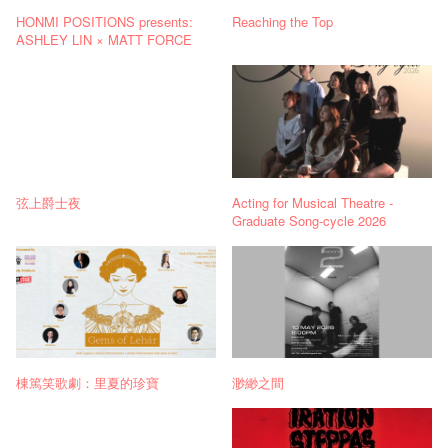
HONMI POSITIONS presents:
Reaching the Top
ASHLEY LIN × MATT FORCE
弦上爵士夜
Acting for Musical Theatre -
Graduate Song-cycle 2026
棟篤笑歌劇：里夏的珍寶
渺緲之間