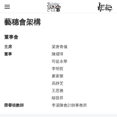
藝穗會架構
董事會
主席
梁唐青儀
董事
陳燿璋
司徒永華
李明哲
麥家樂
高靜芝
王思雅
鄔晉昇
榮譽核數師
李湯陳會計師事務所