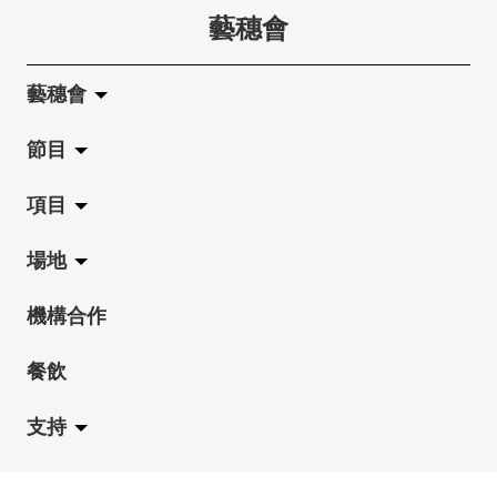
藝穗會
藝穗會
節目
關於藝穗會
項目
藝穗會的演化
拉闊
場地
使命與宗旨
展覽
Jazz-Go-Central, Jazz-Go-Fringe
機構合作
藝穗會架構
演出
LPL
陳麗玲畫廊
餐飲
檔案庫
活動
2015-16 藝術場地資助計劃
奶庫
支持
藝穗網誌
工作坊
2015 照亮香港在新加坡
地下劇場
職位空缺
藝穗節2027
2014 照亮香港在檳城
賽馬會劇場
成為會員