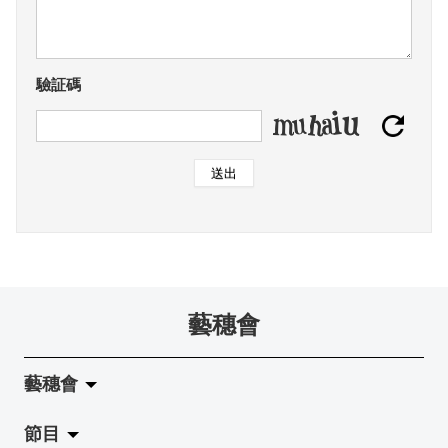
驗証碼
送出
藝穗會
藝穗會
節目
關於藝穗會