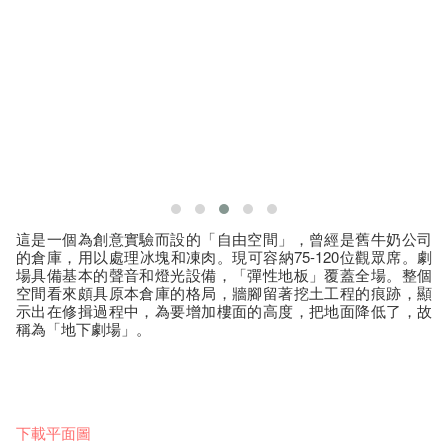
這是一個為創意實驗而設的「自由空間」，曾經是舊牛奶公司
的倉庫，用以處理冰塊和凍肉。現可容納75-120位觀眾席。劇
場具備基本的聲音和燈光設備，「彈性地板」覆蓋全場。整個
空間看來頗具原本倉庫的格局，牆腳留著挖土工程的痕跡，顯
示出在修揖過程中，為要增加樓面的高度，把地面降低了，故
稱為「地下劇場」。
下載平面圖