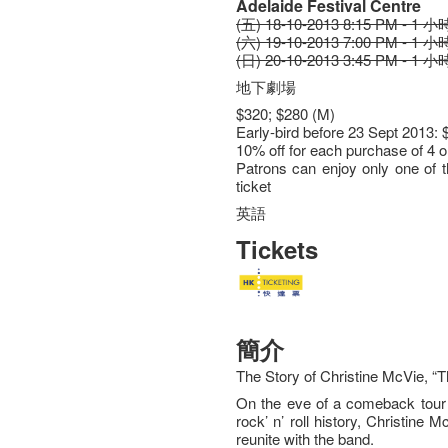
Adelaide Festival Centre
(五) 18-10-2013 8:15 PM - 1 小
(六) 19-10-2013 7:00 PM - 1 小
(日) 20-10-2013 3:45 PM - 1 小
地下劇場
$320; $280 (M)
Early-bird before 23 Sept 2013: 
10% off for each purchase of 4 o
Patrons can enjoy only one of 
ticket
英語
Tickets
簡介
The Story of Christine McVie, 
On the eve of a comeback tour 
rock’ n’ roll history, Christine
reunite with the band.