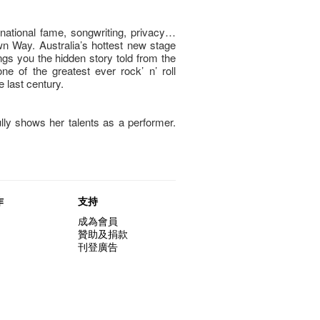
ternational fame, songwriting, privacy…
n Way. Australia’s hottest new stage
ngs you the hidden story told from the
ne of the greatest ever rock’ n’ roll
 last century.
ly shows her talents as a performer.
作
支持
成為會員
贊助及捐款
刊登廣告