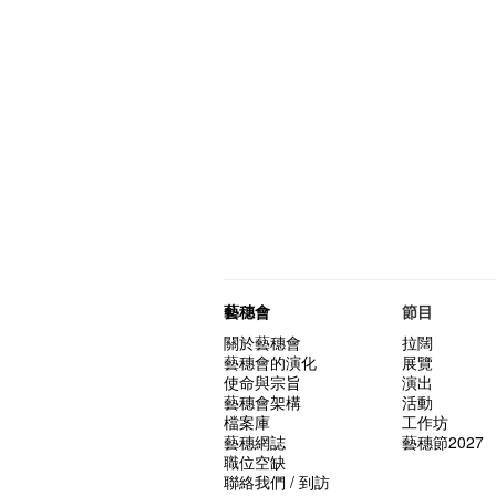
藝穗會
節目
關於藝穗會
拉闊
藝穗會的演化
展覽
使命與宗旨
演出
藝穗會架構
活動
檔案庫
工作坊
藝穗網誌
藝穗節2027
職位空缺
聯絡我們 / 到訪