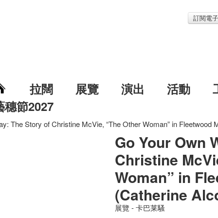
訂閱電
拉闊
展覽
演出
活動
藝穗節2027
: The Story of Christine McVie, “The Other Woman” in Fleetwood M
Go Your Own W
Christine McVi
Woman” in Fl
(Catherine Alc
展覽 - 卡巴莱騷