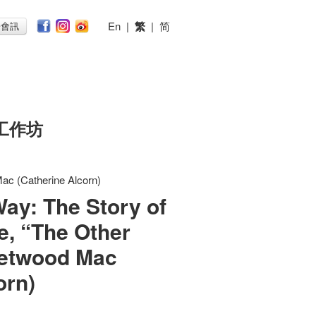
En
|
繁
|
简
子會訊
工作坊
ac (Catherine Alcorn)
ay: The Story of
e, “The Other
eetwood Mac
orn)