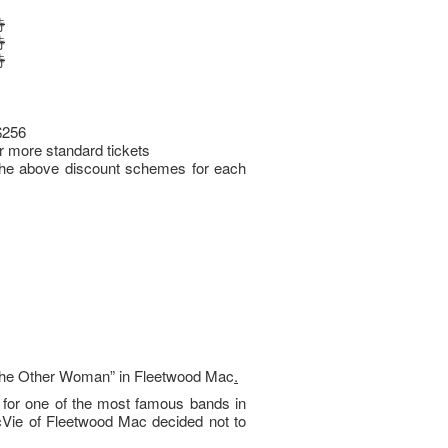
時
時
時
$256
r more standard tickets
the above discount schemes for each
“The Other Woman” in Fleetwood Mac
.
for one of the most famous bands in
 McVie of Fleetwood Mac decided not to