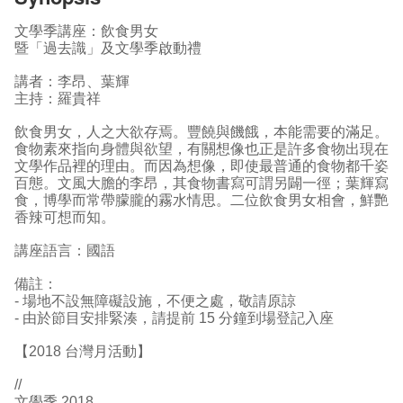
文學季講座：飲食男女
暨「過去識」及文學季啟動禮
講者：李昂、葉輝
主持：羅貴祥
飲食男女，人之大欲存焉。豐饒與饑餓，本能需要的滿足。
食物素來指向身體與欲望，有關想像也正是許多食物出現在
文學作品裡的理由。而因為想像，即使最普通的食物都千姿
百態。文風大膽的李昂，其食物書寫可謂另闢一徑；葉輝寫
食，博學而常帶朦朧的霧水情思。二位飲食男女相會，鮮艷
香辣可想而知。
講座語言：國語
備註：
- 場地不設無障礙設施，不便之處，敬請原諒
- 由於節目安排緊湊，請提前 15 分鐘到場登記入座
【2018 台灣月活動】
//
文學季 2018