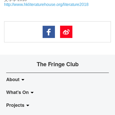
http://www.hkliteraturehouse.org/literature2018
The Fringe Club
About
What's On
About Fringe Club
Projects
Fringe Evolution
LiveMusic