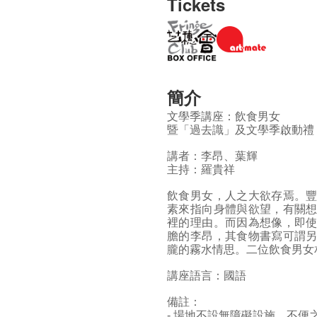
Tickets
簡介
文學季講座：飲食男女
暨「過去識」及文學季啟動禮
講者：李昂、葉輝
主持：羅貴祥
飲食男女，人之大欲存焉。
素來指向身體與欲望，有關
裡的理由。而因為想像，即
膽的李昂，其食物書寫可謂
朧的霧水情思。二位飲食男女
講座語言：國語
備註：
- 場地不設無障礙設施，不便