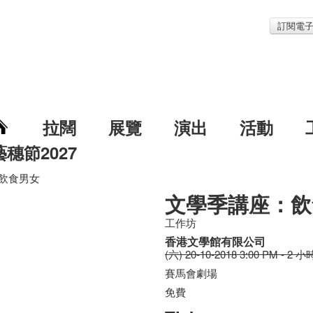
訂閱電
拉闊
展覽
演出
活動
藝穗節2027
飲食男女
文學季講座：飲
工作坊
香港文學館有限公司
(六) 20-10-2018 3:00 PM - 2 小
賽馬會劇場
免費