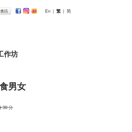
En
|
繁
|
简
子會訊
工作坊
食男女
時 30 分