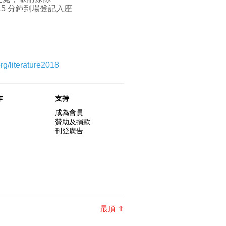
15 分鐘到場登記入座
rg/literature2018
作
支持
成為會員
贊助及捐款
刊登廣告
最頂 ⇧