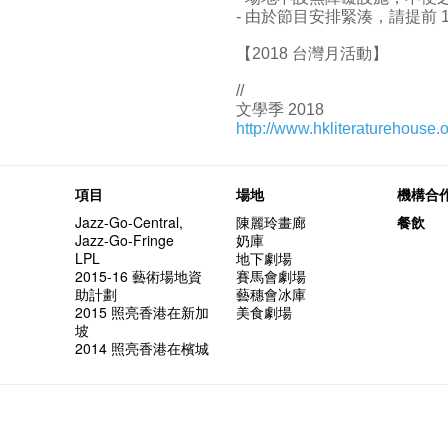
- 由於節目安排緊湊，請提前 
【2018 台灣月活動】
//
文學季 2018
http://www.hkliteraturehouse.o
項目
場地
機構合
Jazz-Go-Central,
陳麗玲畫廊
餐飲
Jazz-Go-Fringe
奶庫
LPL
地下劇場
2015-16 藝術場地資
賽馬會劇場
助計劃
藝穗會冰庫
2015 照亮香港在新加
美食劇場
坡
2014 照亮香港在檳城