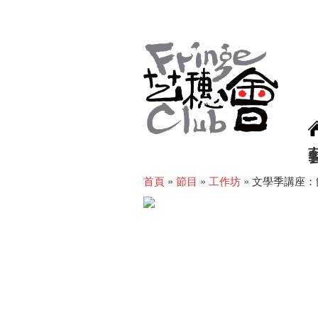
首頁
»
節目
»
工作坊
»
文學季講座：