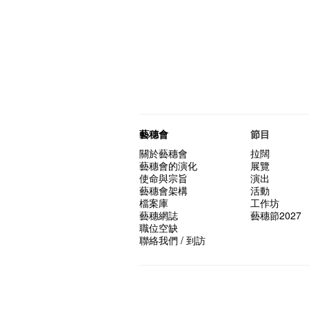
藝穗會
節目
關於藝穗會
拉闊
藝穗會的演化
展覽
使命與宗旨
演出
藝穗會架構
活動
檔案庫
工作坊
藝穗網誌
藝穗節2027
職位空缺
聯絡我們 / 到訪