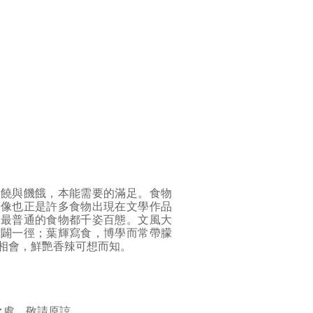
豐饒與饑餓，本能需要的滿足。食物
想像也正是許多食物出現在文學作品
使最普通的食物都千姿百態。文風大
另闢一徑；葉輝寫食，博學而常帶朦
相會，鮮艷香辣可想而知。
之處，敬請原諒