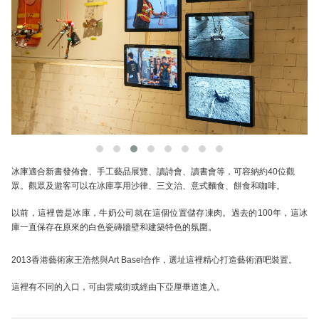
冰庫適合新書發佈會、手工藝品展覽、讀詩會、讀書會等，可容納約40位觀
眾。觀眾及遊客可以在冰庫享用沙律、三文治、意式麵食、餅食和咖啡。
以前，這裡曾是冰庫，牛奶公司就在這個位置儲存凍肉。過去的100年，這冰
庫一直保存在原來的白色瓷磚牆壁和建築特色的氛圍。
2013香港藝術家王浩然與Art Basel合作，選址這裡精心打造藝術酒吧裝置。
這裡有不同的入口，可由雲咸街或經由下亞厘畢道進入。