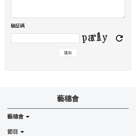
驗証碼
送出
藝穗會
藝穗會
節目
關於藝穗會