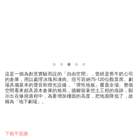
這是一個為創意實驗而設的「自由空間」，曾經是舊牛奶公司
的倉庫，用以處理冰塊和凍肉。現可容納75-120位觀眾席。劇
場具備基本的聲音和燈光設備，「彈性地板」覆蓋全場。整個
空間看來頗具原本倉庫的格局，牆腳留著挖土工程的痕跡，顯
示出在修揖過程中，為要增加樓面的高度，把地面降低了，故
稱為「地下劇場」。
下載平面圖