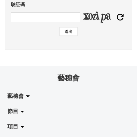
驗証碼
送出
藝穗會
藝穗會
節目
關於藝穗會
項目
藝穗會的演化
拉闊