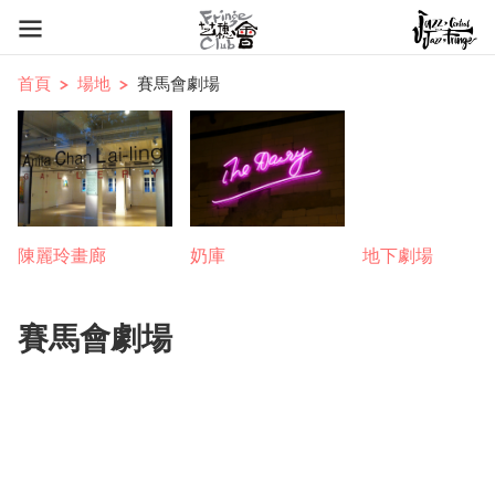
首頁
場地
賽馬會劇場
陳麗玲畫廊
奶庫
地下劇場
賽馬會劇場