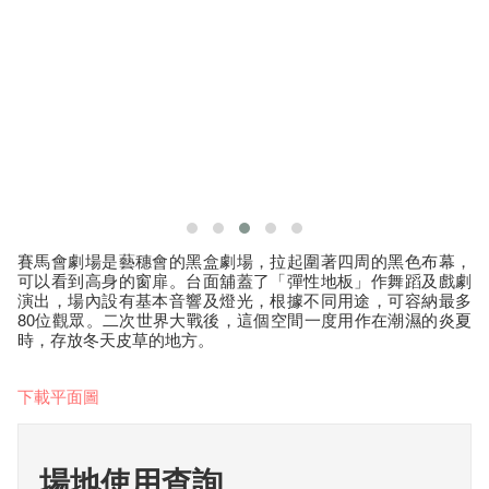
賽馬會劇場是藝穗會的黑盒劇場，拉起圍著四周的黑色布幕，
可以看到高身的窗扉。台面舖蓋了「彈性地板」作舞蹈及戲劇
演出，場內設有基本音響及燈光，根據不同用途，可容納最多
80位觀眾。二次世界大戰後，這個空間一度用作在潮濕的炎夏
時，存放冬天皮草的地方。
下載平面圖
場地使用查詢