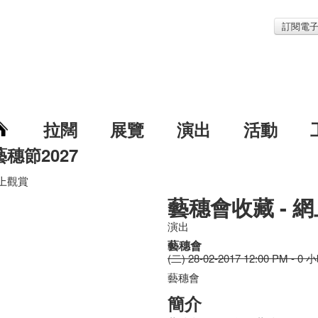
訂閱電
拉闊
展覽
演出
活動
藝穗節2027
網上觀賞
藝穗會收藏 - 
演出
藝穗會
(二) 28-02-2017 12:00 PM - 0 
藝穗會
簡介