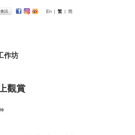
En
|
繁
|
简
子會訊
工作坊
網上觀賞
小時