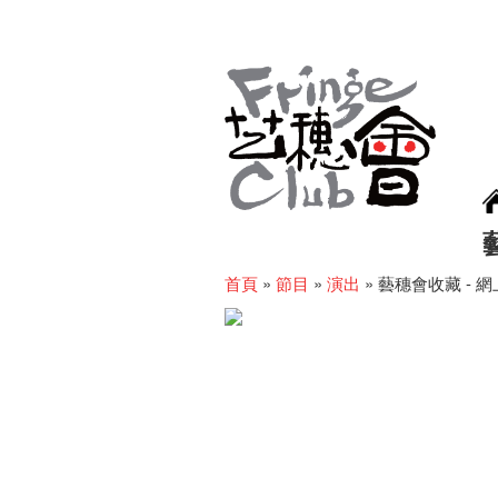
首頁
»
節目
»
演出
»
藝穗會收藏 - 