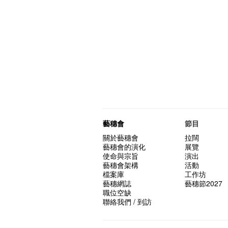
藝穗會
節目
關於藝穗會
拉闊
藝穗會的演化
展覽
使命與宗旨
演出
藝穗會架構
活動
檔案庫
工作坊
藝穗網誌
藝穗節2027
職位空缺
聯絡我們 / 到訪