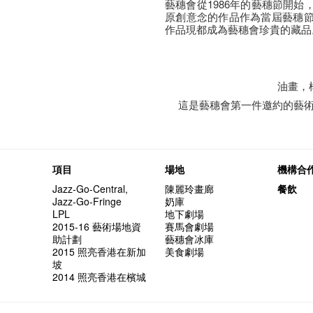
藝穗會從1986年的藝穗節開
原創意念的作品作為當屆藝穗
作品現都成為藝穗會珍貴的藏品
油畫，楊
這是藝穗會第一件邀約的藝
項目
場地
機構合
Jazz-Go-Central,
陳麗玲畫廊
餐飲
Jazz-Go-Fringe
奶庫
LPL
地下劇場
2015-16 藝術場地資
賽馬會劇場
助計劃
藝穗會冰庫
2015 照亮香港在新加
美食劇場
坡
2014 照亮香港在檳城