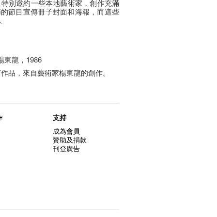
始，特別邀約一些本地藝術家，創作充滿
節的節目宣傳冊子封面和海報，而這些
。
東龍，1986
術作品，來自藝術家楊東龍的創作。
作
支持
成為會員
贊助及捐款
刊登廣告