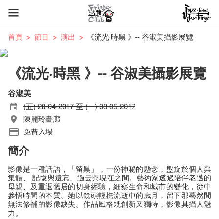
首頁
節目
演出
《流光·時黑 》-- 谷淑美攝影展覽
《流光·時黑 》-- 谷淑美攝影展覽
谷淑美
(五) 28-04-2017 至 (一) 08-05-2017
陳麗玲畫廊
免費入場
簡介
影像是一種話語，「留黑」，一份神秘的懸念，盤旋於個人與
集體、 記憶與遺忘、過去與現在之間。藝術家透過陪伴老邁的
母親、及重返舊居的切身經驗，細察生命和城市的變化，從中
參悟時間的本質。她以鏡頭輕撫流逝中的歲月，留下那驀然間
無法修補的影像缺失。作品風格既創新又獨特，影像具攝人魅
力。