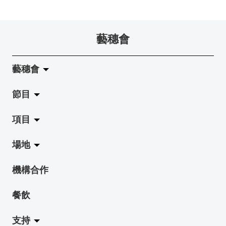
藝穗會
藝穗會
節目
關於藝穗會
項目
藝穗會的演化
拉闊
場地
使命與宗旨
展覽
Jazz-Go-Central, Jazz-Go-Fringe
機構合作
藝穗會架構
演出
LPL
陳麗玲畫廊
餐飲
檔案庫
活動
2015-16 藝術場地資助計劃
奶庫
支持
藝穗網誌
工作坊
2015 照亮香港在新加坡
地下劇場