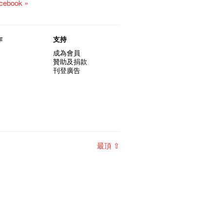
acebook »
作
支持
成為會員
贊助及捐款
刊登廣告
最頂 ⇧