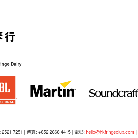
inge Dairy
2521 7251 | 傳真: +852 2868 4415 |
電郵:
hello@hkfringeclub.com
|