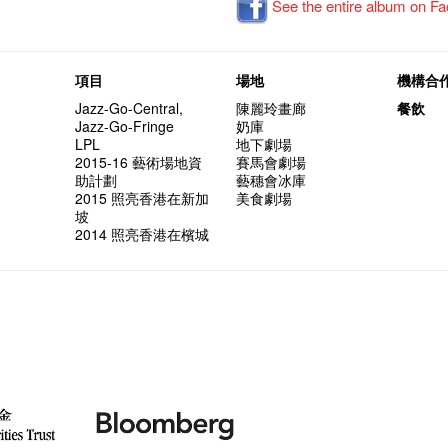
See the entire album on F
項目
場地
機構合
Jazz-Go-Central,
陳麗玲畫廊
餐飲
Jazz-Go-Fringe
奶庫
LPL
地下劇場
2015-16 藝術場地資
賽馬會劇場
助計劃
藝穗會冰庫
2015 照亮香港在新加
美食劇場
坡
2014 照亮香港在檳城