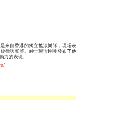
n(紳士聯盟)是來自香港的獨立搖滾樂隊，現場表
的旋律與和聲。紳士聯盟剛剛發布了他
動力的表現。
om/