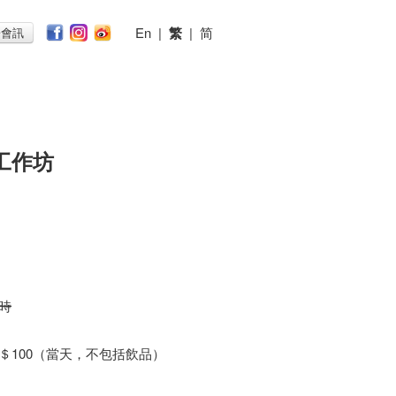
En
|
繁
|
简
子會訊
工作坊
小時
，＄100（當天，不包括飲品）