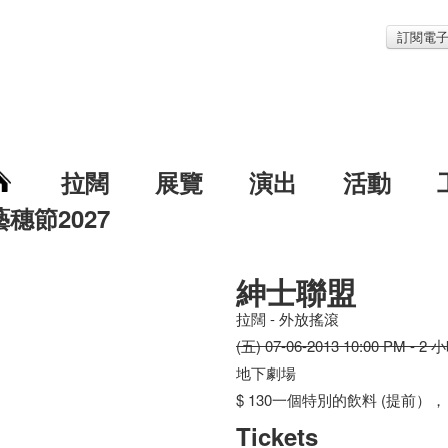
訂閱電
拉闊
展覽
演出
活動
藝穗節2027
紳士聯盟
拉闊 - 外放搖滾
(五) 07-06-2013 10:00 PM - 2 
地下劇場
$ 130一個特別的飲料 (提前）
Tickets