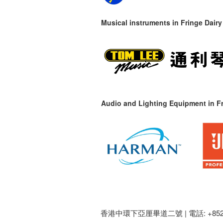
Musical instruments in
Fringe Dairy
Audio and Lighting Equipment in Fr
香港中環下亞厘畢道二號 |
電話: +852 