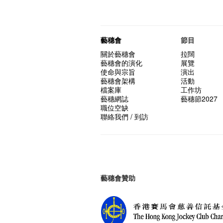
藝穗會
節目
關於藝穗會
拉闊
藝穗會的演化
展覽
使命與宗旨
演出
藝穗會架構
活動
檔案庫
工作坊
藝穗網誌
藝穗節2027
職位空缺
聯絡我們 / 到訪
藝穗會贊助