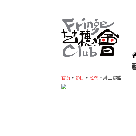
首頁
»
節目
»
拉闊
»
紳士聯盟