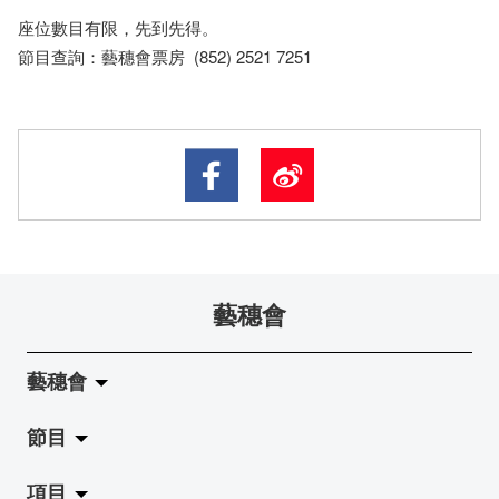
座​位​數目​有​限​，先到先得。
節目查詢：藝穗會票房 (852) 2521 7251
藝穗會
藝穗會
節目
關於藝穗會
項目
藝穗會的演化
拉闊