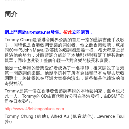
簡介
網上門票於art-mate.net發售。
按​此
立即購​買​ 。
Tommy Chung是香港音樂界公認的首屈一指的藍調吉他手及歌
手，同時也是香港藍調音樂的開創者。他之餘香港藍調，就如
同60年代John Mayall對英國的藍調圈意義一樣。很大程度上是
通過他的努力，才將藍調介紹給了本地那些對藍調了解甚微的
觀眾，同時也激發了整個年輕一代對音樂的接受和喜愛。
他從一位年輕的音樂愛好者成為了一名律師，後來開設了香港
第一間藍調俱樂部。他幾乎扔掉了所有金錢和已有名譽去玩藍
調爵士，終於得以在亞洲大舞臺內演出，這些都是他締造的傳
奇與神話。
Tommy是第一個在香港發售藍調專輯的本地藝術家，至今也只
此一人。Tommy的CD由百代唱片公司在香港發行，由BSMF公
司在日本發行。
http://
www.48chicagoblues.com
Tommy Chung (結他), Alfred Au (低音結他), Lawrence Tsui
(鼓)