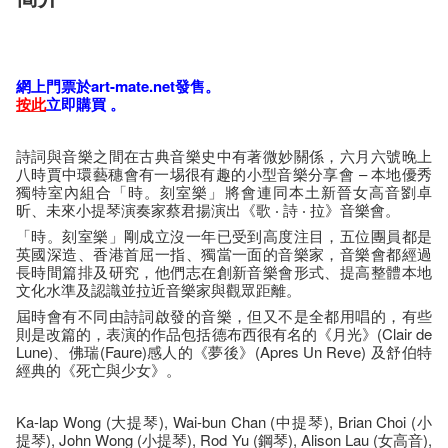
網​上門票於art-mate.net發售。
按​此
立即購​買​ 。
詩詞與音樂之間在古典音樂史中有著微妙關係，六月六號晚上
八時賈中環藝穗會有一埸很有趣的小型音樂分享會 – 本地優秀
獨特室內組合「時。刻室樂」將會連同本土新晉女高音劉卓
昕、未來小提琴演奏家蔡君揚演出《歌 ‧ 詩 ‧ 拉》音樂會。
「時。刻室樂」剛成立沒一年已受到高度注目，五位團員都是
英國深造、香港首屈一指、獨當一面的音樂家，音樂會都經過
長時間篇排及研究，他們志在創新音樂會形式、提高整體本地
文化水準及認識並拉近音樂家與觀眾距離。
屆時會有不同由詩詞啟發的音樂，但又不是全都用唱的，有些
則是改篇的，表演的作品包括德布西很有名的《月光》(Clair de
Lune)、佛瑞(Faure)感人的《夢後》(Apres Un Reve) 及舒伯特
經典的《死亡與少女》。
Ka-lap Wong (大提琴), Wai-bun Chan (中提琴), Brian Choi (小
提琴), John Wong (小提琴), Rod Yu (鋼琴), Alison Lau (女高音),