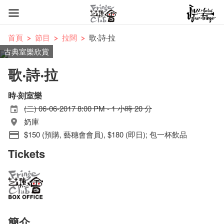
首頁
節目
拉闊
歌‧詩‧拉
古典室樂欣賞
歌‧詩‧拉
時‧刻室樂
(二) 06-06-2017 8:00 PM - 1 小時 20 分
奶庫
$150 (預購, 藝穗會會員), $180 (即日); 包一杯飲品
Tickets
簡介