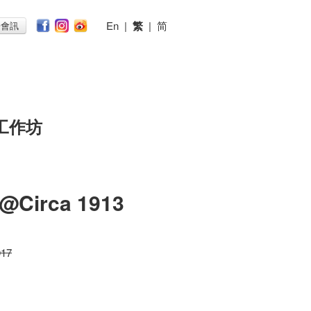
En
|
繁
|
简
子會訊
工作坊
irca 1913
017