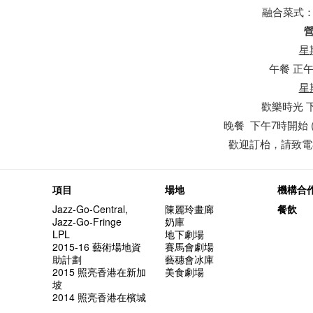
融合菜式
星
午餐 正午
星
歡樂時光 下
晚餐 下午7時開始 
歡迎訂枱，請致電3643
項目
場地
機構合
Jazz-Go-Central,
陳麗玲畫廊
餐飲
Jazz-Go-Fringe
奶庫
LPL
地下劇場
2015-16 藝術場地資
賽馬會劇場
助計劃
藝穗會冰庫
2015 照亮香港在新加
美食劇場
坡
2014 照亮香港在檳城