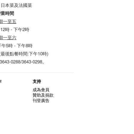
：日本菜及法國菜
營業時間
期一至五
12時 - 下午2時
期一至六
午5時 - 下午8時
(最後點餐時間:下午10時)
-0288/3643-0298。
作
支持
成為會員
贊助及捐款
刊登廣告