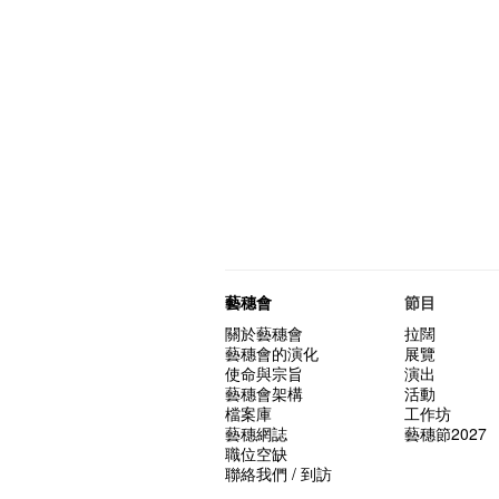
藝穗會
節目
關於藝穗會
拉闊
藝穗會的演化
展覽
使命與宗旨
演出
藝穗會架構
活動
檔案庫
工作坊
藝穗網誌
藝穗節2027
職位空缺
聯絡我們 / 到訪