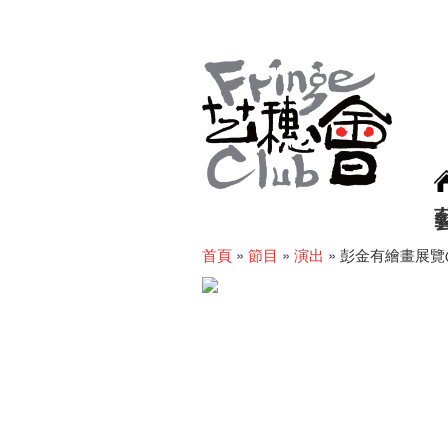
首頁
»
節目
»
演出
»
彭金有繪畫展覽@Ci