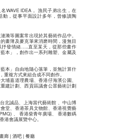
，又名WAVE IDEA， 漁民子弟出生，在
活動，從事平面設計多年，曾修讀陶
及漣漪等圖案常出現於其藝術作品中。
邊的畫簿及麥克筆來消磨時間，漫無目
抒發情緒…..直至某天，從那些畫作
「藍本」，創作出一系列雕塑、金屬及
「藍本」自由地隨心落筆，並無計算什
，重複方式來組合成不同創作。
於大埔嘉道理農場、香港仔海濱公園、
屋重建計劃、西貢區議會公眾藝術計劃
台北誠品、上海當代藝術館 、中山博
大會堂、香港茶具文物館、香港視覺藝
MQ) 、 香港柴青年廣場、 香港數碼
、 香港會議展覽中心。
畫廊 | 酒吧 | 餐廳