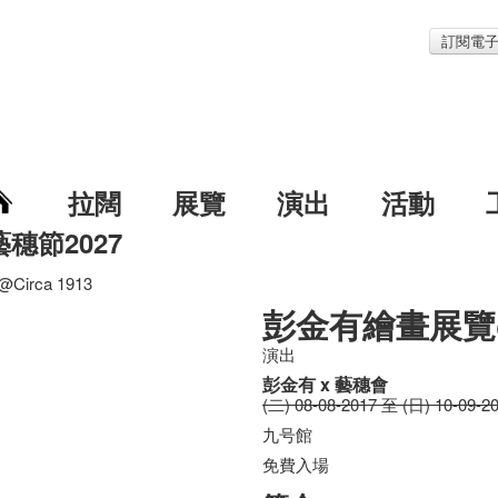
訂閱電
拉闊
展覽
演出
活動
藝穗節2027
rca 1913
彭金有繪畫展覽@C
演出
彭金有 x 藝穗會
(二) 08-08-2017 至 (日) 10-09-2
九号館
免費入場