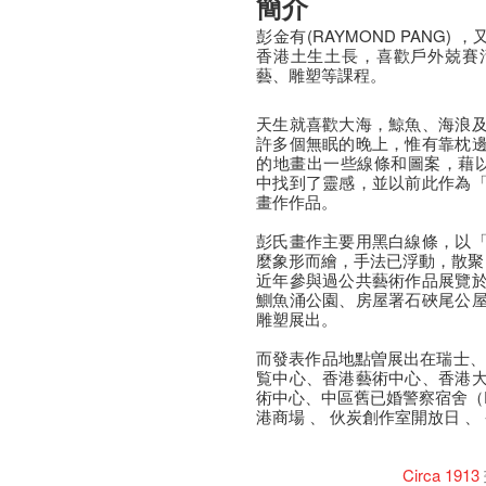
簡介
彭金有(RAYMOND PANG) 
香港土生土長，喜歡戶外兢賽
藝、雕塑等課程。
天生就喜歡大海，鯨魚、海浪
許多個無眠的晚上，惟有靠枕
的地畫出一些線條和圖案，藉以
中找到了靈感，並以前此作為
畫作作品。
彭氏畫作主要用黑白線條，以
麼象形而繪，手法已浮動，散聚
近年參與過公共藝術作品展覽
鰂魚涌公園、房屋署石硤尾公
雕塑展出。
而發表作品地點曽展出在瑞士、
覧中心、香港藝術中心、香港
術中心、中區舊已婚警察宿舍（P
港商場 、 伙炭創作室開放日 
Circa 1913