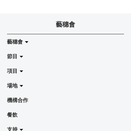
藝穗會
藝穗會
節目
關於藝穗會
項目
藝穗會的演化
拉闊
場地
使命與宗旨
展覽
Jazz-Go-Central, Jazz-Go-Fringe
機構合作
藝穗會架構
演出
LPL
陳麗玲畫廊
餐飲
檔案庫
活動
2015-16 藝術場地資助計劃
奶庫
支持
藝穗網誌
工作坊
2015 照亮香港在新加坡
地下劇場