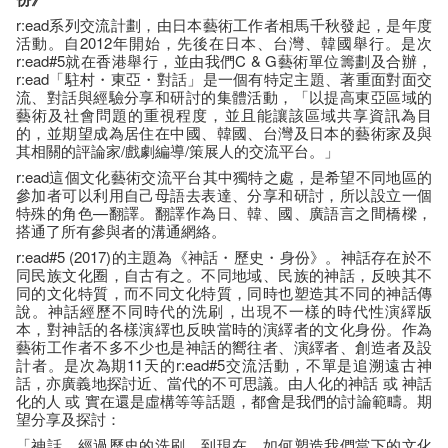
r:ead系列交流計劃，由日本藝術工作者相馬千秋發起，是年度
活動。自2012年開始，先後在日本、台灣、韓國舉行。是次
r:ead#5就在香港舉行，並由我們C & G藝術單位籌劃及合辦，
r:ead「駐村・東亞・對話」是一個有特定主題、著重面對面交
流、對話與經驗分享和研討的集體活動，「以提高東亞區域的
藝術及社會問題的重視程度，並且能讓該區域共享資訊為目
的，並期望成為居住在中國、韓國、台灣及日本的藝術家及與
其相關的評論家/戲劇編導/策展人的交流平台。」
r:ead這個文化藝術交流平台其中獨特之處，是希望不同地區的
參加者可以利用自己母語去表達、分享和研討，所以設立一個
特殊的角色—翻譯。翻譯作為日、韓、國、廣語言之間橋樑，
搭通了所有參與者的溝通網絡。
r:ead#5 (2017)的主題為《神話・歷史・身份》。神話存在於不
同民族文化圈，自古有之。不同地域、民族的神話，反映其不
同的文化特質，而不同文化特質，同時也塑造其不同的神話傳
說。神話經歷不同時代的洗刷，出現不一樣的時代性演繹版
本，對神話的各樣演繹也反映當時的演繹者的文化身份。作為
藝術工作者不多不少也是神話的嚮往者、演繹者、創造者及設
計者。是次為期11天的r:ead#5交流活動，不單是追溯遠古神
話，亦廣義地探討近、當代的不可思議。由人化的神話 或 神話
化的人 或 實在還是虛構等等話題，都會是我們的討論範疇。期
望分享及探討：
「神話，經過歷史的洗刷，到現在，如何塑造我們當下的文化