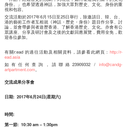
身份。」也希望透過神話，加強大眾對歷史、文化、身份的重
視和包容。
交流活動於2017年6月15日至25日舉行，除邀請日、韓、台、
港的藝術工作者互相就《神話・歷史・身份》題目作分享、討
論，並會帶參與者遊歷香港、了解香港歷史、文化。亦會有公
眾講座、分享及研討會及之後的文獻回應展覽，費用全免，歡
迎各位參加。
有關r:ead 的過往活動及相關資料，請參看此網頁：
http
://r-
ead.asia
如有任何查詢，請聯絡23909332 /
info@candg-
artpartment.com
。
交流成果分享會
日期: 2017年6月24日(星期六)
時間:
第一節: 10:30 am – 1:30pm