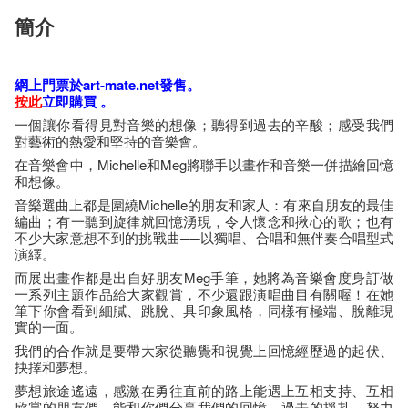
簡介
網​上門票於art-mate.net發售。
按​此
立即購​買​ 。
一個讓你看得見對音樂的想像；聽得到過去的辛酸；感受我們
對藝術的熱愛和堅持的音樂會。
在音樂會中，Michelle和Meg將聯手以畫作和音樂一併描繪回憶
和想像。
音樂選曲上都是圍繞Michelle的朋友和家人：有來自朋友的最佳
編曲；有一聽到旋律就回憶湧現，令人懷念和揪心的歌；也有
不少大家意想不到的挑戰曲──以獨唱、合唱和無伴奏合唱型式
演繹。
而展出畫作都是出自好朋友Meg手筆，她將為音樂會度身訂做
一系列主題作品給大家觀賞，不少還跟演唱曲目有關喔！在她
筆下你會看到細膩、跳脫、具印象風格，同樣有極端、脫離現
實的一面。
我們的合作就是要帶大家從聽覺和視覺上回憶經歷過的起伏、
抉擇和夢想。
夢想旅途遙遠，感激在勇往直前的路上能遇上互相支持、互相
欣賞的朋友們。能和你們分享我們的回憶、過去的掙扎，努力