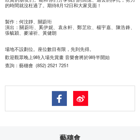
的時間就沒枉過了。期待8月12日和大家見面！
製作：何汶靜、關蔚珩
演出：關蔚珩、奚伊妮、袁永軒、鄭芷欣、楊宇嘉、陳浩鋒、
張毓穎、麥濬祈、黃健朗
場地不設劃位。​​座​位​數目​有​限​，先到先得。
歡迎觀眾晚上9時入場先賞畫 音樂會將於9時半開始
查詢：藝穗會 (852) 2521 7251
藝穗會