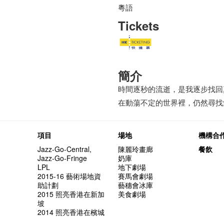
粵語
Tickets
簡介
時間逐秒的流逝，是我逐步找回
在動蕩不定的世界裡，仍然尋找
項目
場地
機構合
Jazz-Go-Central,
陳麗玲畫廊
餐飲
Jazz-Go-Fringe
奶庫
LPL
地下劇場
2015-16 藝術場地資
賽馬會劇場
助計劃
藝穗會冰庫
2015 照亮香港在新加
美食劇場
坡
2014 照亮香港在檳城