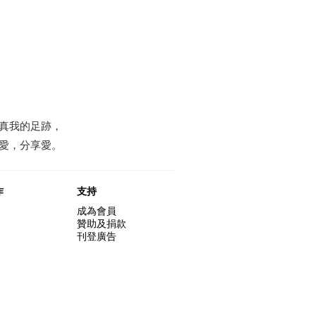
真我的足跡，
愛，分享愛。
作
支持
成為會員
贊助及捐款
刊登廣告