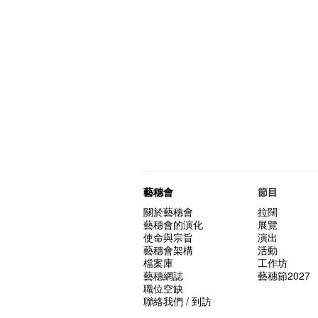
藝穗會
節目
關於藝穗會
拉闊
藝穗會的演化
展覽
使命與宗旨
演出
藝穗會架構
活動
檔案庫
工作坊
藝穗網誌
藝穗節2027
職位空缺
聯絡我們 / 到訪