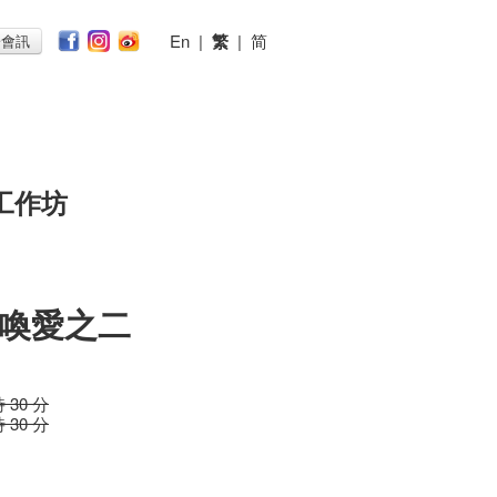
En
|
繁
|
简
子會訊
工作坊
喚愛之二
時 30 分
時 30 分