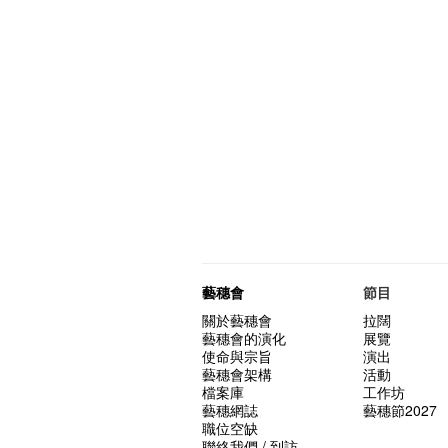
藝穗會
節目
關於藝穗會
拉闊
藝穗會的演化
展覽
使命與宗旨
演出
藝穗會架構
活動
檔案庫
工作坊
藝穗網誌
藝穗節2027
職位空缺
聯絡我們 / 到訪