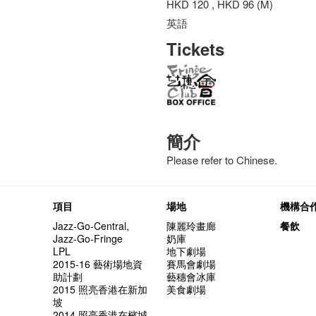
HKD 120 , HKD 96 (M)
英語
Tickets
簡介
Please refer to Chinese.
項目
場地
機構合
Jazz-Go-Central,
陳麗玲畫廊
餐飲
Jazz-Go-Fringe
奶庫
LPL
地下劇場
2015-16 藝術場地資
賽馬會劇場
助計劃
藝穗會冰庫
2015 照亮香港在新加
美食劇場
坡
2014 照亮香港在檳城