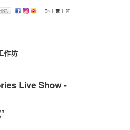
En
|
繁
|
简
子會訊
工作坊
ries Live Show -
an
時