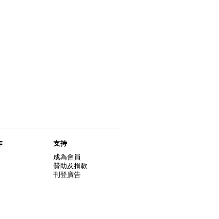
作
支持
成為會員
贊助及捐款
刊登廣告