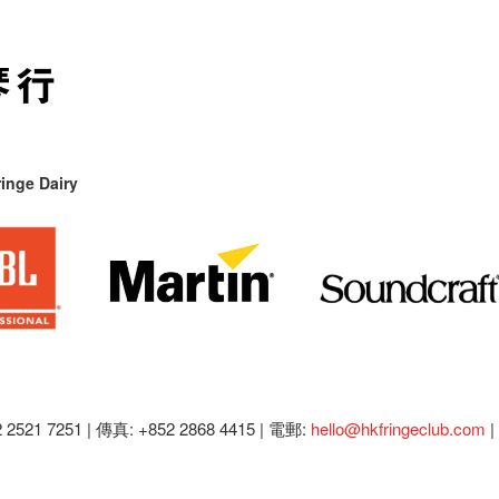
inge Dairy
2521 7251 | 傳真: +852 2868 4415 |
電郵:
hello@hkfringeclub.com
|