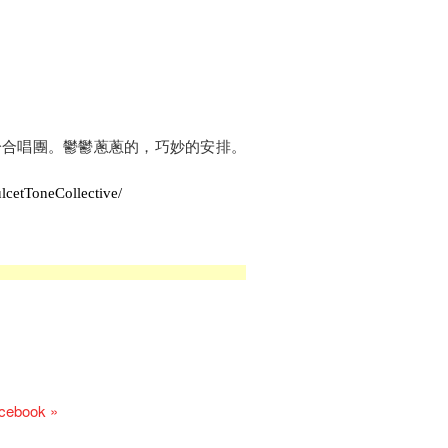
分合唱團。鬱鬱蔥蔥的，巧妙的安排。
cetToneCollective/
acebook »