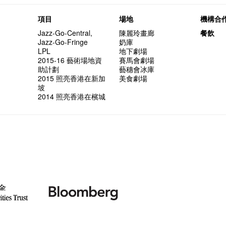
項目
場地
機構合
Jazz-Go-Central,
陳麗玲畫廊
餐飲
Jazz-Go-Fringe
奶庫
LPL
地下劇場
2015-16 藝術場地資
賽馬會劇場
助計劃
藝穗會冰庫
2015 照亮香港在新加
美食劇場
坡
2014 照亮香港在檳城