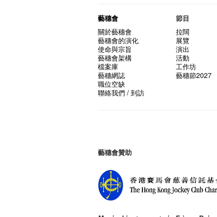
藝穗會
節目
關於藝穗會
拉闊
藝穗會的演化
展覽
使命與宗旨
演出
藝穗會架構
活動
檔案庫
工作坊
藝穗網誌
藝穗節2027
職位空缺
聯絡我們 / 到訪
藝穗會贊助