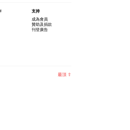
作
支持
成為會員
贊助及捐款
刊登廣告
最頂 ⇧