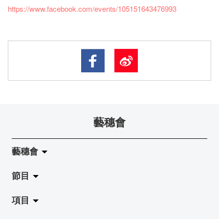
https://www.facebook.com/events/105151643476993
藝穗會
藝穗會
節目
關於藝穗會
項目
藝穗會的演化
拉闊