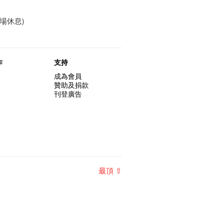
場休息)
作
支持
成為會員
贊助及捐款
刊登廣告
最頂 ⇧