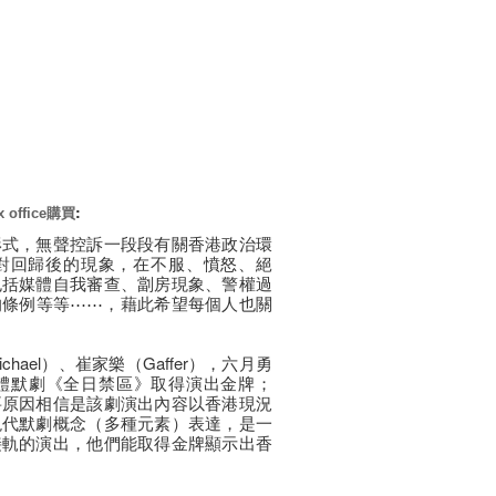
:
office購買
形式，無聲控訴一段段有關香港政治環
對回歸後的現象，在不服、憤怒、絕
包括媒體自我審查、劏房現象、警權過
的條例等等⋯⋯，藉此希望每個人也關
ael）、崔家樂（Gaffer），六月勇
形體默劇《全日禁區》取得演出金牌；
要原因相信是該劇演出內容以香港現況
現代默劇概念（多種元素）表達，是一
接軌的演出，他們能取得金牌顯示出香