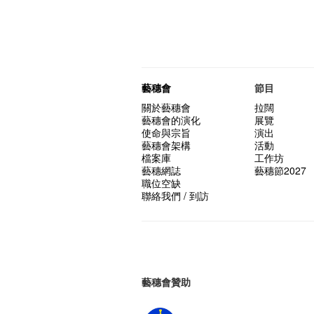
藝穗會
節目
關於藝穗會
拉闊
藝穗會的演化
展覽
使命與宗旨
演出
藝穗會架構
活動
檔案庫
工作坊
藝穗網誌
藝穗節2027
職位空缺
聯絡我們 / 到訪
藝穗會贊助