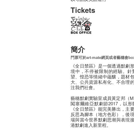
Tickets
簡介
門票可於art-mate網頁或者藝穗會box 
《全日禁區》是一個透過默劇
境中，不停被限制的經驗。針
望、惶恐等情緒中蘊釀，題材
大、公共資源私有化、不合理
注我們社會。
藝穗默劇實驗室成員黃定邦（Mich
闖塞爾維亞默劇節2017，以
《全日禁區》能完美勝出，主
反思為腳本（地方色彩），後
場與當今世界默劇思潮與表現
港默劇進入新里程。