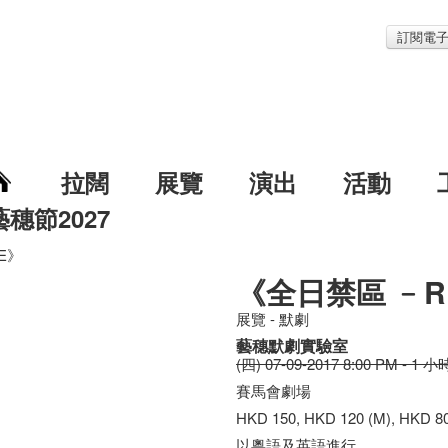
訂閱電
拉闊
展覽
演出
活動
藝穗節2027
E》
《全日禁區 ﹣R
展覽 - 默劇
藝穗默劇實驗室
(四) 07-09-2017 8:00 PM - 1 小
賽馬會劇場
HKD 150, HKD 120 (M), HKD 80
以粵語及英語進行