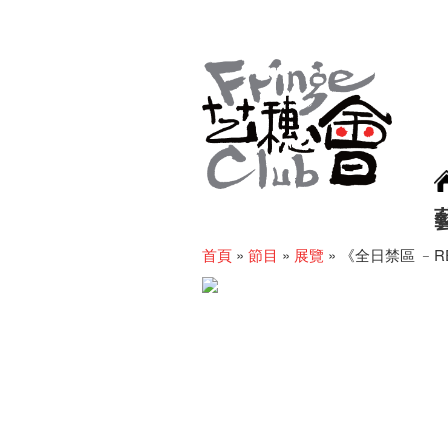
首頁
»
節目
»
展覽
»
《全日禁區 ﹣R