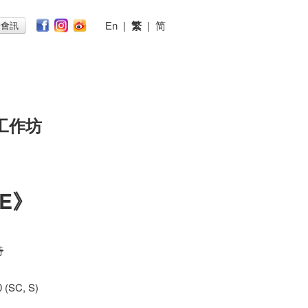
En
|
繁
|
简
子會訊
工作坊
E》
時
 (SC, S)