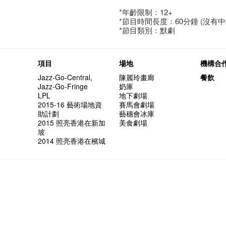
*年齡限制：12+
*節目時間長度：60分鐘 (沒有中
*節目類別：默劇
項目
場地
機構合
Jazz-Go-Central,
陳麗玲畫廊
餐飲
Jazz-Go-Fringe
奶庫
LPL
地下劇場
2015-16 藝術場地資
賽馬會劇場
助計劃
藝穗會冰庫
2015 照亮香港在新加
美食劇場
坡
2014 照亮香港在檳城