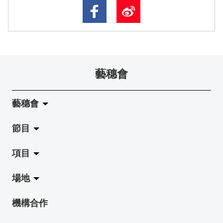
藝穗會
藝穗會
節目
關於藝穗會
項目
藝穗會的演化
拉闊
場地
使命與宗旨
展覽
Jazz-Go-Central, Jazz-Go-Fringe
機構合作
藝穗會架構
演出
LPL
陳麗玲畫廊