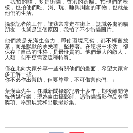
「我拍的貓﹐多是街貓﹐香港的街貓。
拍他們的模
樣﹐也拍他們吃、
渴、玩、睡與周圍的事物﹐也就是
他們的生活。
攝影記者的工作﹐讓我常常走在街上﹐認識各處的貓
朋友。
也就是這
個原因﹐我拍了不少街貓圖片。
他們總是充滿生命力﹐即使環境惡劣﹐都不輕言放
棄﹐
而是默默的承受著、堅持著。
在逆境中求活﹐卻
保存了自己的性格﹐
是最珍貴的。
他們最大的敵人﹐
人類﹐似乎更需要這種特質。
僅在此向大家分享一些有關他們的畫面﹐希望大家會
多了解一些。
你不必作出幫助﹐但要尊重﹐不可傷害他們。」
葉漢華先生，任職新聞攝影記者十多年，期後離開傳
統傳媒行業，
現為自由攝影師。憑街貓攝影作品奪得
獎項、
舉辦展覽和出版攝影集。