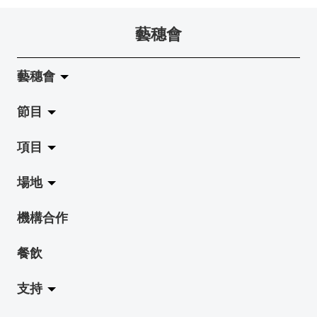
藝穗會
藝穗會
節目
關於藝穗會
項目
藝穗會的演化
拉闊
場地
使命與宗旨
展覽
Jazz-Go-Central, Jazz-Go-Fringe
機構合作
藝穗會架構
演出
LPL
陳麗玲畫廊
餐飲
檔案庫
活動
2015-16 藝術場地資助計劃
奶庫
支持
藝穗網誌
工作坊
2015 照亮香港在新加坡
地下劇場