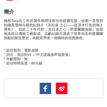
簡介
雖然Tony在三年的製作期間沒有任何經費支援，他都一直堅持
拍攝長達86分鐘的紀錄片《克拉達 之心——從原木打造的海上
傳奇》。始於二十年代初，克拉達之心（即愛爾蘭漁船）由當
地漁民以傳統工藝製成。這齣紀錄片講述了世界知名的愛爾蘭
漁船的製造歷史，為觀眾帶來一個獨特的視覺旅程。
* 節目類別：電影放映
* 語言：英語對白（*中文講義會即場派發）
* 年齡限制：無
* 節目時間長度：80分鐘