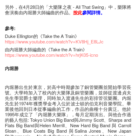
另外，在4月28日的「大樂隊之夜 - All That Swing」中，樂隊將
會演奏由内堀勝大師編曲的作品。
按此
參閱詳情。
參考:
Duke Ellington的《Take the A Train》
https://www.youtube.com/watch?v=KV8Hj_E8LJc
由内堀勝大師編曲的《Take the A Train》
https://www.youtube.com/watch?v=hrjK05-icno
内堀勝
内堀勝出生於東京，於高中時期參加了銅管樂團並開始學習長
號。大學時加入了校內的大樂隊及銅管樂團，並師從渡邊貞夫
先生學習爵士樂理，同時加入渡邊先生的彩排管弦樂團。内堀
先生於1974年獲獎學金考入位於波士頓的伯克利音樂學院。畢
業後他回到日本從事編曲的工作，作品的曲種十分廣泛。他於
1995年成立了「内堀勝大樂隊」，每月定期演出。與他合作過
的藝人包括: Tokyo Union Big Band與Jimmy Scott、Sharps and
Flats Big Band與Helen Merrill、New Hard Big Band 與 Carroll
Sloan、Blue Coats Big Band 與Salina Jones、New Japan