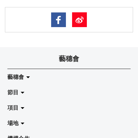
藝穗會
藝穗會
節目
關於藝穗會
項目
藝穗會的演化
拉闊
場地
使命與宗旨
展覽
Jazz-Go-Central, Jazz-Go-Fringe