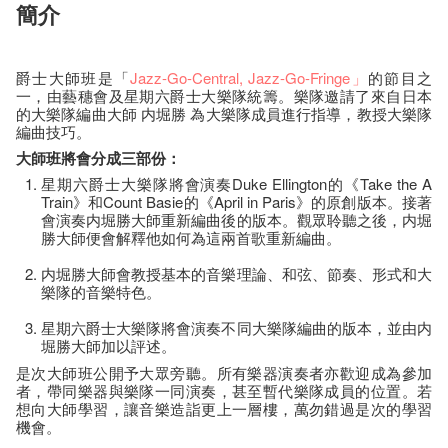
簡介
爵士大師班是「
Jazz-Go-Central
, Jazz-Go-Fringe
」
的節目之
一，由藝穗會及星期六爵士大樂隊統籌。樂隊邀請了來自日本
的大樂隊編曲大師 内堀勝 為大樂隊成員進行指導，教授大樂隊
編曲技巧。
大師班將會分成三部份：
星期六爵士大樂隊將會演奏Duke Ellington的《Take the A
Train》和Count Basie的《April in Paris》的原創版本。接著
會演奏内堀勝大師重新編曲後的版本。觀眾聆聽之後，内堀
勝大師便會解釋他如何為這兩首歌重新編曲。
内堀勝大師會教授基本的音樂理論、和弦、節奏、形式和大
樂隊的音樂特色。
星期六爵士大樂隊將會演奏不同大樂隊編曲的版本，並由内
堀勝大師加以評述。
是次大師班公開予大眾旁聽。所有樂器演奏者亦歡迎成為參加
者，帶同樂器與樂隊一同演奏，甚至暫代樂隊成員的位置。若
想向大師學習，讓音樂造詣更上一層樓，萬勿錯過是次的學習
機會。