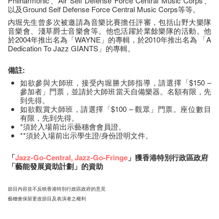
Philharmonic、Air Self Defense Force Central Music Corps、
以及Ground Self Defense Force Central Music Corps等等。
内堀先生曾多次被邀請為音樂比賽擔任評審，包括山野大樂隊
音樂會、淺草爵士音樂會等。他也活躍於業餘樂隊的活動。他
於2004年推出名為「WAYNE」的專輯，於2010年推出名為 「A
Dedication To Jazz GIANTS」的專輯。
備註:
如欲參與大師班，接受内堀勝大師指導，請選擇「$150 –
參加者」門票，並請於大師班當天自備樂器。名額有限，先
到先得。
如欲觀賞大師班，請選擇「$100 – 觀眾」門票。座​位​數目​
有​限​，先到先得。
*須於入場前出示藝穗會會員證。
**須於入場前出示學生證/身份證明文件。
「
Jazz-Go-Central
,
Jazz-Go-Fringe
」獲香港特別行政區政府
「藝能發展資助計劃」的資助
節目內容並不反映香港特別行政區政府的意見
藝穗會保留更改節目及表演者之權利