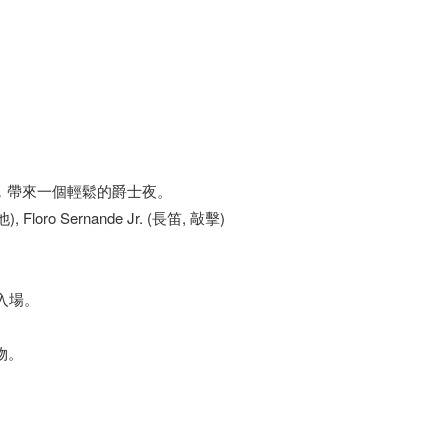
三重奏，帶來一個輕鬆的爵士夜。
他), Floro Sernande Jr. (長笛, 敲擊)
入場。
物。