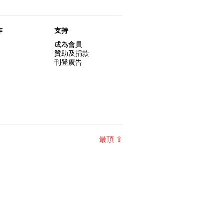
作
支持
成為會員
贊助及捐款
刊登廣告
最頂 ⇧