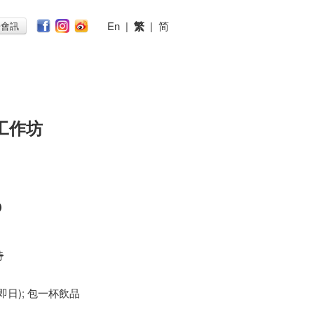
En
|
繁
|
简
子會訊
工作坊
o
時
 (即日); 包一杯飲品