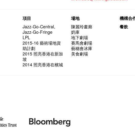
項目
場地
機構合
Jazz-Go-Central,
陳麗玲畫廊
餐飲
Jazz-Go-Fringe
奶庫
LPL
地下劇場
2015-16 藝術場地資
賽馬會劇場
助計劃
藝穗會冰庫
2015 照亮香港在新加
美食劇場
坡
2014 照亮香港在檳城