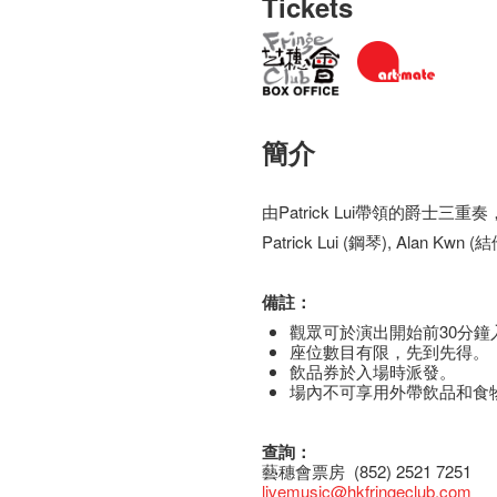
Tickets
簡介
由Patrick Lui帶領的爵士
Patrick Lui (鋼琴), Alan Kwn (結
備註：
觀眾可於演出開始前30分鐘
座​位​數目​有​限​，先到先得。
飲品券於入場時派發。
場內不可享用外帶飲品和食
查詢：
藝穗會票房 (852) 2521 7251
livemusic@hkfringeclub.com