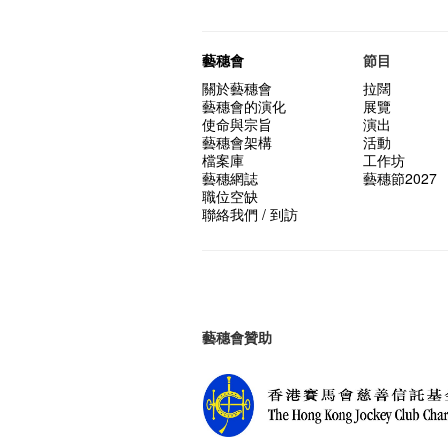
藝穗會
節目
關於藝穗會
拉闊
藝穗會的演化
展覽
使命與宗旨
演出
藝穗會架構
活動
檔案庫
工作坊
藝穗網誌
藝穗節2027
職位空缺
聯絡我們 / 到訪
藝穗會贊助