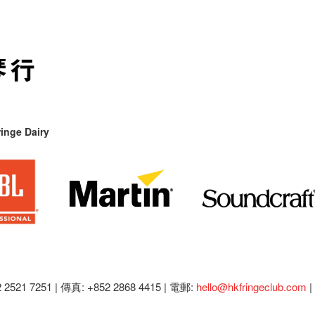
inge Dairy
2521 7251 | 傳真: +852 2868 4415 |
電郵:
hello@hkfringeclub.com
|