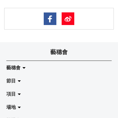
藝穗會
藝穗會
節目
關於藝穗會
項目
藝穗會的演化
拉闊
場地
使命與宗旨
展覽
Jazz-Go-Central, Jazz-Go-Fringe