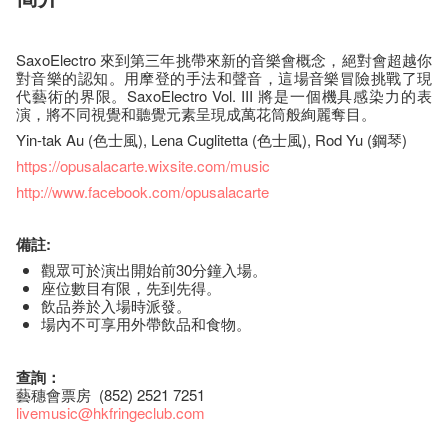
SaxoElectro 來到第三年挑帶來新的音樂會概念，絕對會超越你
對音樂的認知。用摩登的手法和聲音，這場音樂冒險挑戰了現
代藝術的界限。SaxoElectro Vol. III 將是一個機具感染力的表
演，將不同視覺和聽覺元素呈現成萬花筒般絢麗奪目。
Yin-tak Au (色士風), Lena Cuglitetta (色士風), Rod Yu (鋼琴)
https://opusalacarte.wixsite.com/music
http://www.facebook.com/opusalacarte
備註:
觀眾可於演出開始前30分鐘入場。
座​位​數目​有​限​，先到先得。
飲品券於入場時派發。
場內不可享用外帶飲品和食物。
查詢：
藝穗會票房 (852) 2521 7251
livemusic@hkfringeclub.com