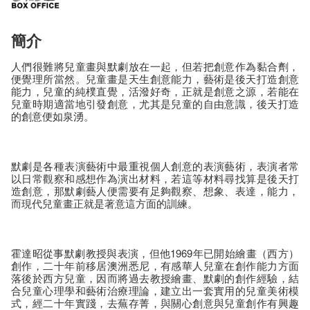
簡介
人們很難將兒童畫與默劇放在一起，但若把創意作為黏合劑，
便覺理所當然。兒童畫是天生創意能力，藝術是後天打造創意
能力，兒童的純樸直覺，活潑好奇，正就是創意之源，若能在
兒童時期適當地引發創意，尤其是兒童的自由意識，後天打造
的創意便如泉湧。
默劇是各種表演藝術中最重視個人創意的表演藝術，表演者常
以日常觀察和感想作為演出材料，若這等材料尋找算是後天打
造創意，那默劇藝人便需要有足夠觀察、想象、表達，能力，
而現代兒童畫正就是著意這方面的訓練。
霍達昭從事默劇教授與表演，但他1969年已開始繪畫（西方）
創作，二十年前移居澳洲悉尼，有感華人兒童在創作能力方面
落後於西方兒童，因而將過去教授繪畫、默劇的創作經驗，結
合兒童心理學和藝術治療理論，建立出一套實用的兒童美術模
式，經二十年實踐，去蕪存菁，與關心創意與兒童創作有興趣