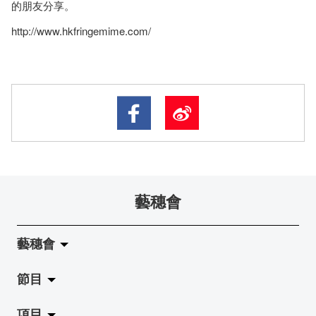
的朋友分享。
http://www.hkfringemime.com/
藝穗會
藝穗會
節目
關於藝穗會
項目
藝穗會的演化
拉闊