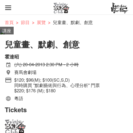
首頁
節目
展覽
兒童畫、默劇、創意
講座
兒童畫、默劇、創意
霍達昭
(六) 20-04-2013 2:30 PM - 2 小時
賽馬會劇場
$120; $96(M); $100(SC,S,D)
同時購買 "默劇藝術與行為、心理分析" 門票
$220; $176 (M); $180
粵語
Tickets