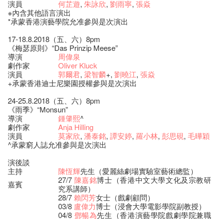
演員
何芷遊
,
朱詠欣
,
劉雨寧
,
張焱
※內含其他語言演出
*承蒙香港演藝學院允准參與是次演出
17-18.8.2018（五、六）8pm
《梅瑟原則》“Das Prinzip Meese”
導演
周偉泉
劇作家
Oliver Kluck
演員
郭爾君
,
梁智麟
+,
劉曉江
,
張焱
+承蒙香港迪士尼樂園授權參與是次演出
24-25.8.2018（五、六）8pm
《雨季》“Monsun”
導演
鍾肇熙
^
劇作家
Anja Hilling
演員
莫家欣
,
潘泰銘
,
譚安婷
,
羅小林
,
彭思硯
,
毛曄穎
^承蒙窮人誌允准參與是次演出
演後談
主持
陳恆輝
先生（愛麗絲劇場實驗室藝術總監）
27/7
陳嘉銘
博士（香港中文大學文化及宗教研
嘉賓
究系講師）
28/7
賴閃芳
女士（戲劇顧問）
03/8
盧偉力
博士（浸會大學電影學院副教授）
04/8
鄧暢為
先生（香港演藝學院戲劇學院兼職