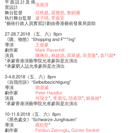
平面設計及佈
張惠淳
景設計
舞台監督
莊曉庭
,
梁雅慈
,
黎錦珊
執行舞台監督
盧子晴
,
李嘉安
*藝術行政人員實習計劃由香港藝術發展局資助
27-28.7.2018 （五、六）8pm
《購。物慾》“Shopping and F***ing”
導演
王俊豪
劇作家
Mark Ravenhill
演員
陳琳欣
,
林啟源
,
莫翠盛
,
吳景隆
*,
袁巧穎
^
*承蒙香港演藝學院允准參與是次演出
^承蒙窮人誌允准參與是次演出
3-4.8.2018（五、六）8pm
《自我控訴》“Selbstbezichtigung”
導演
鄧灝威
劇作家
Peter Handke
演員
何瑞文
*,
李灝泓
,
陸嘉琪
*,
蘇振維
*
*承蒙香港演藝學院允准參與是次演出
10-11.8.2018（五、六）8pm
《黑色處女》“Schwarze Jungfrauen”
導演
羅松堅
*
劇作家
Feridun Zaimoglu
,
Günter Senkel