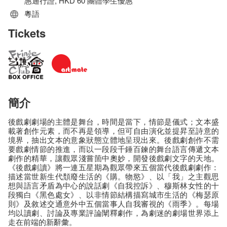
惠通行證, HKD 60 團體學生優惠
粵語
Tickets
簡介
後戲劇劇場的主體是舞台，時間是當下，情節是儀式；文本盛
載著創作元素，而不再是領導，但可自由演化並提昇至詩意的
境界，抽出文本的意象狀態立體地呈現出來。後戲劇創作不需
要戲劇情節的推進，而以一段段千錘百鍊的舞台語言傳遞文本
劇作的精華，讓觀眾淺嘗箇中奧妙，開發後戲劇文字的天地。
《後戲劇讀》將一連五星期為觀眾帶來五個當代後戲劇劇作：
描述當世新生代頹廢生活的《購。物慾》、以「我」之主觀思
想與語言矛盾為中心的說話劇《自我控訴》、穆斯林女性的十
段獨白《黑色處女》、以非情節結構描寫城市生活的《梅瑟原
則》及敘述交通意外中五個當事人自我審視的《雨季》。每場
均以讀劇、討論及專業評論闡釋劇作，為劇迷的劇場世界添上
走在前端的新辭彙。