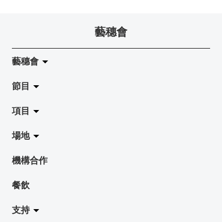
藝穗會
藝穗會
節目
關於藝穗會
項目
藝穗會的演化
拉闊
場地
使命與宗旨
展覽
Jazz-Go-Central, Jazz-Go-Fringe
機構合作
藝穗會架構
演出
LPL
陳麗玲畫廊
餐飲
檔案庫
活動
2015-16 藝術場地資助計劃
奶庫
支持
藝穗網誌
工作坊
2015 照亮香港在新加坡
地下劇場