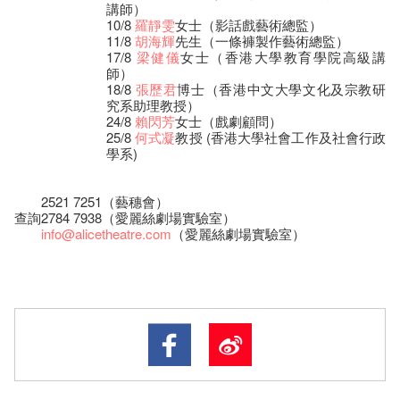
講師）
10/8
羅靜雯
女士（影話戲藝術總監）
11/8
胡海輝
先生（一條褲製作藝術總監）
17/8
梁健儀
女士（香港大學教育學院高級講
師）
18/8
張歷君
博士（香港中文大學文化及宗教研
究系助理教授）
24/8
賴閃芳
女士（戲劇顧問）
25/8
何式凝
教授 (香港大學社會工作及社會行政
學系)
2521 7251（藝穗會）
查詢
2784 7938（愛麗絲劇場實驗室）
info@alicetheatre.com
（愛麗絲劇場實驗室）