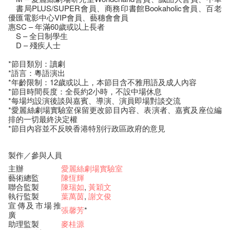
書局PLUS/SUPER會員、商務印書館Bookaholic會員、百老
優
匯電影中心VIP會員、藝穗會會員
惠
SC – 年滿60歲或以上長者
S – 全日制學生
D – 殘疾人士
*節目類別：讀劇
*語言：粵語演出
*年齡限制：12歲或以上，本節目含不雅用語及成人內容
*節目時間長度：全長約2小時，不設中場休息
*每場均設演後談與嘉賓、導演、演員即場對談交流
*愛麗絲劇場實驗室保留更改節目內容、表演者、嘉賓及座位編
排的一切最終決定權
*節目內容並不反映香港特別行政區政府的意見
製作／參與人員
主辦
愛麗絲劇場實驗室
藝術總監
陳恆輝
聯合監製
陳瑞如
,
黃穎文
執行監製
葉萬茵
,
謝文俊
宣傳及市場推
張馨芳
*
廣
助理監製
麥桂源