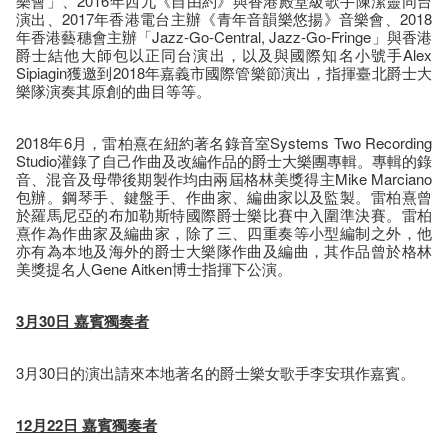
樂會」、2016年西九《自由約》與香港殿堂級歌手陳潔靈同台
演出、2017年香港電台主辦《青年音韻樂悠揚》音樂會、2018
年香港藝穗會主辦「Jazz-Go-Central, Jazz-Go-Fringe」與香港
爵士結他大師包以正同台演出，以及與國際知名小號手Alex
Sipiagin獲邀到2018年嘉義市國際管樂節演出，指揮臺北爵士大
樂隊演奏其原創的曲目等等。
2018年6月，雷柏熹在紐約著名錄音室Systems Two Recording
Studio灌錄了自己作曲及改編作品的爵士大樂團專輯。專輯的錄
音、混音及母帶後期製作均由兩屆格林美獎得主Mike Marciano
包辦。鋼琴手、鍵盤手、作曲家、編曲家以及監製。雷柏熹曾
於羅馬尼亞的布加勒斯特國際爵士樂比賽中入圍準決賽。雷柏
熹作為作曲家及編曲家，除了三、四重奏等小型編制之外，他
亦有為本地及海外的爵士大樂隊作曲及編曲，其作品曾於格林
美獎提名人Gene Aitken博士指揮下公演。
3月30日 嘉賓獨奏者
3月30日的演出請來本地著名的爵士樂女歌手李安琪
作嘉賓。
12月22日 嘉賓獨奏者