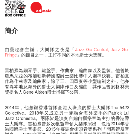
簡介
由藝穗會主辦，大樂隊之夜是「
Jazz-Go-Central
, Jazz-Go-
Fringe
」的節目之一，主打不同的本地爵士大樂隊。
雷柏熹為鋼琴手、鍵盤手、作曲家、編曲家以及監製。他曾於
羅馬尼亞的布加勒斯特國際爵士樂比賽中入圍準決賽。雷柏熹
作為作曲家及編曲家，除了三、四重奏等小型編制之外，他亦
有為本地及海外的爵士大樂隊作曲及編曲，其作品曾於格林美
獎提名人Gene Aitken博士指揮下公演。
2014年，他創辦香港首隊全港人班底的爵士大樂隊The 5422
Collective。2018年又成立另一隊融合海外樂手的Patrick Lui
Jazz Orchestra。兩隊皆是演奏自編自撰樂章為主打的香港爵
士大樂隊。雷柏熹曾多次獲邀帶領大樂隊演出，包括2014年香
港國際爵士音樂節、2015年賽馬會街頭音樂系列「開幕禮及音