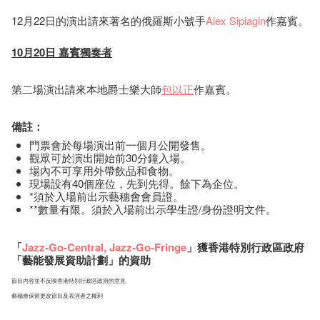
12月22日的演出請來著名的俄羅斯小號手
Alex Sipiagin
作嘉賓。
10月20日 嘉賓獨奏者
第二場演出請來本地爵士樂大師
包以正
作嘉賓。
備註：
門票會於每場演出前一個月公開發售。
觀眾可於演出開始前30分鐘入場。
場內不可享用外帶飲品和食物。
現場設有40個座位，先到先得。餘下為企位。
*須於入場前出示藝穗會會員證。
**數量有限。須於入場前出示學生證/身份證明文件。
「
Jazz-Go-Central
,
Jazz-Go-Fringe
」獲香港特別行政區政府
「藝能發展資助計劃」的資助
節目內容並不反映香港特別行政區政府的意見
藝穗會保留更改節目及表演者之權利