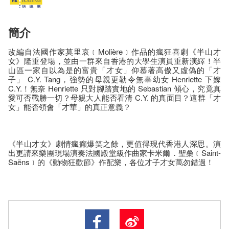
簡介
改編自法國作家莫里哀﹝Molière﹞作品的瘋狂喜劇《半山才
女》隆重登場，並由一群來自香港的大學生演員重新演繹！半
山區一家自以為是的富貴「才女」仰慕著高傲又虛偽的「才
子」 C.Y. Tang，強勢的母親更勒令無辜幼女 Henriette 下嫁
C.Y.！無奈 Henriette 只對腳踏實地的 Sebastian 傾心，究竟真
愛可否戰勝一切？母親大人能否看清 C.Y. 的真面目？這群「才
女」能否領會「才華」的真正意義？
《半山才女》劇情瘋癲爆笑之餘，更值得現代香港人深思。演
出更請來樂團現場演奏法國殿堂級作曲家卡米爾．聖桑﹝Saint-
Saëns﹞的《動物狂歡節》作配樂，各位才子才女萬勿錯過！