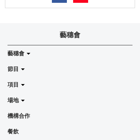
藝穗會
藝穗會
節目
關於藝穗會
項目
藝穗會的演化
拉闊
場地
使命與宗旨
展覽
Jazz-Go-Central, Jazz-Go-Fringe
機構合作
藝穗會架構
演出
LPL
陳麗玲畫廊
餐飲
檔案庫
活動
2015-16 藝術場地資助計劃
奶庫