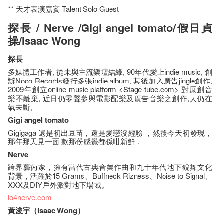
** 天才表演嘉賓 Talent Solo Guest
探長 / Nerve /Gigi angel tomato/假日貞
操/Isaac Wong
探長
多媒體工作者, 從未與主流樂壇結緣, 90年代愛上indie music, 創
辦Noco Records發行多張indie album, 其後加入廣告jingle創作,
2009年創立online music platform <Stage-tube.com> 對原創音
樂不離棄, 近日仍零聲參與電影配樂及廣告音樂之創作,人仍在
氣未斷。
Gigi angel tomato
Gigigaga 還是初出豆苗，還是愛戀沒經驗 ，然後今天初發現，
那年那天見一面 款那份感覺都係咁新鮮 。
Nerve
跨界藝術家，擁有當代古典音樂作曲和九十年代地下銳舞文化
背景，活躍於15 Grams、Buffneck Rizness、Noise to Signal、
XXX及DIY戶外派對地下場域。
lo4nerve.com
黃浚宇（Isaac Wong）