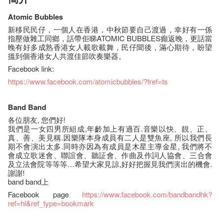
Atomic Bubbles
新移民民仔，一個人在香港，中秋節要自己渡過，幸好有一係
指壓做雜工同鄉，話帶佢睇ATOMIC BUBBLES癲返晚，更話當
晚有好多成熟香港女人載歌載舞，民仔聞後，滿心期待，盼望
搵到個香港女人共渡佳節吹奏樂器。
Facebook link:
https://www.facebook.com/atomicbubbles/?fref=ts
Band Band
各位朋友, 您們好!
我們是一女四男所組成,年齡加上有過百.音樂以快、靚、正、
真、善、美見稱.因樂隊本身成員有二人是雙魚座, 所以我們長
期不會演出太多.同時亦因為有成員是木星主導金星, 我們將不
會成立歌迷會、聯誼會、聽証會、作曲及作詞人協會、三合會
及立法會院等等等…希望大家見諒,好好把握見我們演出的機會.
謝謝!
band band上
Facebook page
https://www.facebook.com/bandbandhk?
ref=hl&ref_type=bookmark