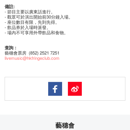
備註:
- 節目主要以廣東話進行。
- 觀眾可於演出開始前30分鐘入場。
- 座​位​數目​有​限​，先到先得。
- 飲品券於入場時派發。
- 場內不可享用外帶飲品和食物。
查詢：
藝穗會票房 (852) 2521 7251
livemusic@hkfringeclub.com
藝穗會