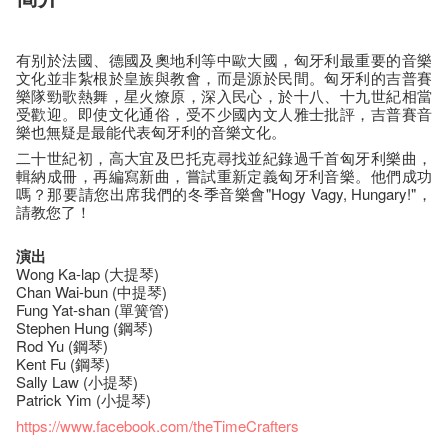
有别於法國、德國及奧地利等中歐大國，匈牙利最重要的音樂
文化並非紮根於皇族與教會，而是源於民間。匈牙利的吉普賽
樂隊勁歌熱舞，星火燎原，深入民心，於十八、十九世紀相當
受歡迎。即使文化通俗，受不少國內文人雅士批評，吉普賽音
樂也無疑是最能代表匈牙利的音樂文化。
二十世紀初，高大宜及巴托克尋找並紀錄過千首匈牙利樂曲，
輯納成冊，再編寫新曲，嘗試重新定義匈牙利音樂。他們成功
嗎？那要請您出席我們的冬季音樂會"Hogy Vagy, Hungary!"，
請教您了！
演出
Wong Ka-lap (大提琴)
Chan Wai-bun (中提琴)
Fung Yat-shan (單簧管)
Stephen Hung (鋼琴)
Rod Yu (鋼琴)
Kent Fu (鋼琴)
Sally Law (小提琴)
Patrick Yim (小提琴)
https://www.facebook.com/theTimeCrafters