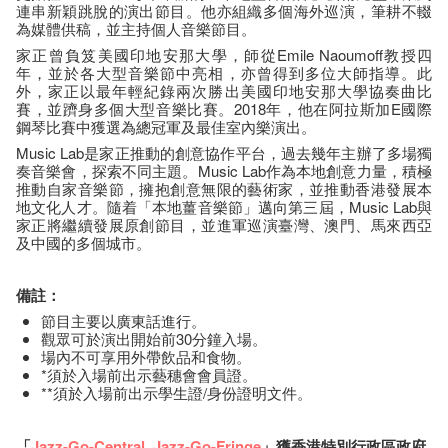
連串新穎跳脫的演出節目。他亦組織多個海外巡演，筆耕不輟
為媒體供稿，並主持個人音樂節目。
家正曾負笈美國印地安那大學，師從Emile Naoumoff教授四
年，並於各大型音樂節中亮相，亦曾得到多位大師指導。此
外，家正以最年輕紀錄兩次勝出美國印地安那大學協奏曲比
賽，並躋身多個大型音樂比賽。2018年，他在阿拉斯加E國際
鋼琴比賽中獲選為總冠軍及最佳室內樂演出。
Music Lab是家正推動的創意協作平台，過去幾年主辦了多場獨
奏音樂會，探索不同主題。Music Lab作為本地創意力量，積極
推動自家音樂節，擁抱創意無限的藝術家，並推動香港發展本
地文化人才。隨着「本地薑音樂節」邁向第三屆，Music Lab與
家正將繼續發展原創節目，並進軍巡演臺灣、澳門、馬來西亞
及中國的多個城市。
備註：
節目主要以廣東話進行。
觀眾可於演出開始前30分鐘入場。
場內不可享用外帶飲品和食物。
*須於入場前出示藝穗會會員證。
**須於入場前出示學生證/身份證明文件。
「
Jazz-Go-Central
,
Jazz-Go-Fringe
」獲香港特別行政區政府