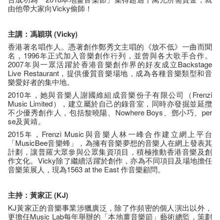
由他帶大家向Vicky偷師！
主講：馮穎琪
(Vicky)
香港著名唱作人。憑著創作鄭秀文主唱的《放不低》一曲而聞
名，1996年正式加入音樂創作行列，並曾與各大歌手合作。
2007年與一眾活躍於香港音樂創作界的好友成立Backstage
Live Restaurant，提供優質音樂場地，成為各種音樂類型和音
樂愛好者的集中地。
2010年，她與音樂人謝國維組成音樂份子有限公司（Frenzi
Music Limited），建立屬於自己的錄音室，同時亦發掘並延攬
不少優秀創作人，包括黎曉陽、Nowhere Boys、鄧小巧、per
se及黃靖。
2015年，Frenzi Music與音樂人林一峰合作建立網上平台
「MusicBee音樂蜂」，為擁有音樂夢想的音樂人在網上發表其
計劃，讓普羅大眾參與公眾集資項目，積極推動香港音樂及創
作文化。Vicky除了繼續活躍於創作，亦為不同項目及場地擔任
音樂策展人，現為1563 at the East 作音樂顧問。
主持：黃家正
(KJ)
KJ黃家正的音樂事業涉獵廣泛，除了作頻密的個人演出以外，
更擔任Music Lab每年舉辦的「本地薑音樂節」藝術總監，策劃