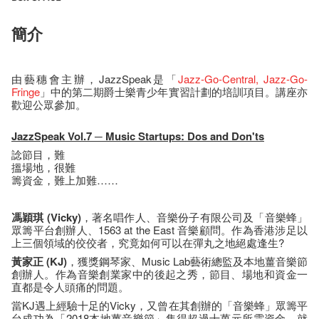
簡介
由藝穗會主辦，JazzSpeak是「
Jazz-Go-Central
, Jazz-Go-
Fringe
」中的第二期爵士樂青少年實習計劃的培訓項目。講座亦
歡迎公眾參加。
JazzSpeak Vol.7
─
Music Startups: Dos and Don'ts
諗節目，難
搵場地，很難
籌資金，難上加難……
馮穎琪
(Vicky)
，著名唱作人、音樂份子有限公司及「音樂蜂」
眾籌平台創辦人、1563 at the East 音樂顧問。作為香港涉足以
上三個領域的佼佼者，究竟如何可以在彈丸之地絕處逢生?
黃家正
(KJ)
，獲獎鋼琴家、Music Lab藝術總監及本地薑音樂節
創辦人。作為音樂創業家中的後起之秀，節目、場地和資金一
直都是令人頭痛的問題。
當KJ遇上經驗十足的Vicky，又曾在其創辦的「音樂蜂」眾籌平
台成功為「2018本地薑音樂節」集得超過十萬元所需資金，就