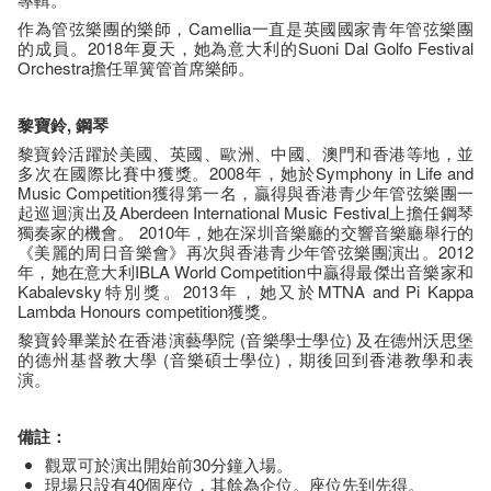
作為管弦樂團的樂師，Camellia一直是英國國家青年管弦樂團
的成員。2018年夏天，她為意大利的Suoni Dal Golfo Festival
Orchestra擔任單簧管首席樂師。
黎寶鈴
,
鋼琴
黎寶鈴活躍於美國、英國、歐洲、中國、澳門和香港等地，並
多次在國際比賽中獲獎。2008年，她於Symphony in Life and
Music Competition獲得第一名，贏得與香港青少年管弦樂團一
起巡迴演出及Aberdeen International Music Festival上擔任鋼琴
獨奏家的機會。 2010年，她在深圳音樂廳的交響音樂廳舉行的
《美麗的周日音樂會》再次與香港青少年管弦樂團演出。2012
年，她在意大利IBLA World Competition中贏得最傑出音樂家和
Kabalevsky特別獎。2013年，她又於MTNA and Pi Kappa
Lambda Honours competition獲獎。
黎寶鈴畢業於在香港演藝學院 (音樂學士學位) 及在德州沃思堡
的德州基督教大學 (音樂碩士學位)，期後回到香港教學和表
演。
備註：
觀眾可於演出開始前30分鐘入場。
現場只設有40個座位，其餘為企位。座位先到先得。