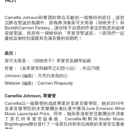
Camellia Johnson和黎寶鈴聯合呈獻的一個獨特的節目，讓您
沉醉在聖誕的氛圍中。當晚將演奏柴可夫斯基《胡桃夾子》和
Bizet的Carmen Fantasy，讓你情不自禁的哼著這些熟悉的旋律
迎接聖誕。祝您有一個愉快的「單簧管聖誕節」！跟我們一起
慶祝這個特別溫暖和充滿音樂的假期吧！
曲目：
柴可夫斯基：《胡桃夾子》單簧管及鋼琴組曲
舒曼：《為單簧管與鋼琴之幻想小品》，作品73號
Johnson (編曲)：月亮代表我的心
Webster (編曲)：Carmen Rhapsody
Camellia Johnson,
單簧管
Camellia以一級榮譽的成績畢業於皇家音樂學院。她於2016年
皇家音樂學院的木管樂團合奏比賽中獲得June Emerson Wind
Music Launchpad Prize。同年，她與香港新管弦樂團合作演奏
了莫扎特單簧管協奏曲。Camellia剛剛與Studio Music
Brightlingsea聯合發行了一張莫扎特和布拉姆斯的單簧管五重奏
專輯。