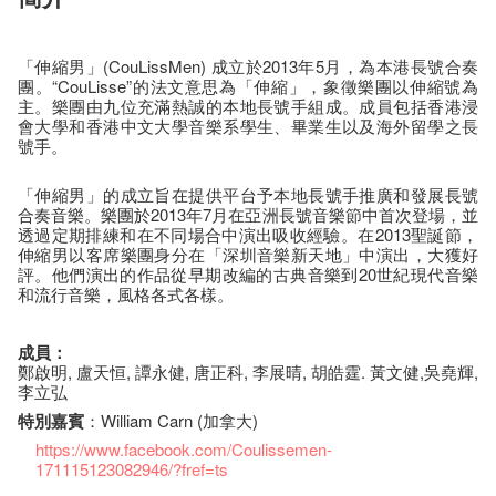
「伸縮男」(CouLissMen) 成立於2013年5月，為本港長號合奏
團。“CouLisse”的法文意思為「伸縮」，象徵樂團以伸縮號為
主。樂團由九位充滿熱誠的本地長號手組成。成員包括香港浸
會大學和香港中文大學音樂系學生、畢業生以及海外留學之長
號手。
「伸縮男」的成立旨在提供平台予本地長號手推廣和發展長號
合奏音樂。樂團於2013年7月在亞洲長號音樂節中首次登場，並
透過定期排練和在不同場合中演出吸收經驗。在2013聖誕節，
伸縮男以客席樂團身分在「深圳音樂新天地」中演出，大獲好
評。他們演出的作品從早期改編的古典音樂到20世紀現代音樂
和流行音樂，風格各式各樣。
成員：
鄭啟明, 盧天恒, 譚永健, 唐正科, 李展晴, 胡皓霆. 黃文健,吳堯輝,
李立弘
特別嘉賓
：William Carn (加拿大)
https://www.facebook.com/Coulissemen-
171115123082946/?fref=ts