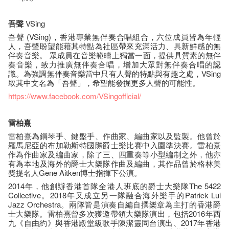
吾聲
VSing
吾聲 (VSing)，香港專業無伴奏合唱組合，六位成員皆為年輕
人，吾聲盼望能藉其特點為社區帶來充滿活力、具新鮮感的無
伴奏音樂。 眾成員在音樂範疇上獨當一面，提供具質素的無伴
奏音樂，致力推廣無伴奏合唱，增加大眾對無伴奏合唱的認
識。為強調無伴奏音樂當中只有人聲的特點與有趣之處，VSing
取其中文名為「吾聲」，希望能發掘更多人聲的可能性。
https://www.facebook.com/VSingofficial/
雷柏熹
雷柏熹為鋼琴手、鍵盤手、作曲家、編曲家以及監製。他曾於
羅馬尼亞的布加勒斯特國際爵士樂比賽中入圍準決賽。雷柏熹
作為作曲家及編曲家，除了三、四重奏等小型編制之外，他亦
有為本地及海外的爵士大樂隊作曲及編曲，其作品曾於格林美
獎提名人Gene Aitken博士指揮下公演。
2014年，他創辦香港首隊全港人班底的爵士大樂隊The 5422
Collective。2018年又成立另一隊融合海外樂手的Patrick Lui
Jazz Orchestra。兩隊皆是演奏自編自撰樂章為主打的香港爵
士大樂隊。雷柏熹曾多次獲邀帶領大樂隊演出，包括2016年西
九《自由約》與香港殿堂級歌手陳潔靈同台演出、2017年香港