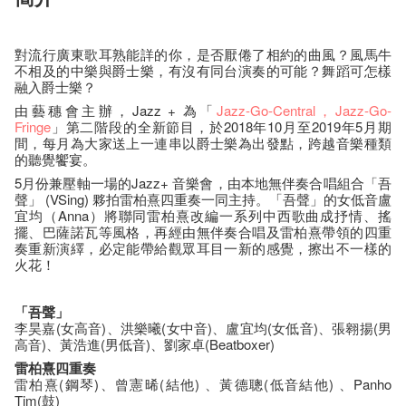
對流行廣東歌耳熟能詳的你，是否厭倦了相約的曲風？風馬牛
不相及的中樂與爵士樂，有沒有同台演奏的可能？舞蹈可怎樣
融入爵士樂？
由藝穗會主辦，Jazz + 為「
Jazz-Go-Central
，Jazz-Go-
Fringe
」第二階段的全新節目，於2018年10月至2019年5月期
間，每月為大家送上一連串以爵士樂為出發點，跨越音樂種類
的聽覺饗宴。
5月份兼壓軸一場的Jazz+ 音樂會，由本地無伴奏合唱組合「吾
聲」 (VSing) 夥拍雷柏熹四重奏一同主持。「吾聲」的女低音盧
宜均（Anna）將聯同雷柏熹改編一系列中西歌曲成抒情、搖
擺、巴薩諾瓦等風格，再經由無伴奏合唱及雷柏熹帶領的四重
奏重新演繹，必定能帶給觀眾耳目一新的感覺，擦出不一樣的
火花！
「吾聲」
李昊嘉(女高音)、洪樂曦(女中音)、盧宜均(女低音)、張翱揚(男
高音)、黃浩進(男低音)、劉家卓(Beatboxer)
雷柏熹四重奏
雷柏熹(鋼琴)、曾憲晞(結他) 、黃德聰(低音結他) 、Panho
Tim(鼓)