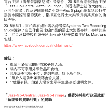
電台主辦《青年音韻樂悠揚》音樂會、2018年香港藝穗會主辦
「Jazz-Go-Central, Jazz-Go-Fringe」與香港爵士結他大師包以
正同台演出，以及與國際知名小號手Alex Sipiagin獲邀到2018年
嘉義市國際管樂節演出，指揮臺北爵士大樂隊演奏其原創的曲
目等等。
2018年6月，雷柏熹在紐約著名錄音室Systems Two Recording
Studio灌錄了自己作曲及改編作品的爵士大樂團專輯。專輯的錄
音、混音及母帶後期製作均由兩屆格林美獎得主Mike Marciano
包辦。
https://www.facebook.com/patrickluimusic/
備註：
觀眾可於演出開始前30分鐘入場。
場內不可享用外帶飲品和食物。
現場設有40個座位，先到先得。餘下為企位。
*須於入場前出示藝穗會會員證。
**數量有限。須於入場前出示學生證/身份證明文件。
「
Jazz-Go-Central
,
Jazz-Go-Fringe
」獲香港特別行政區政府
「藝能發展資助計劃」的資助
節目內容並不反映香港特別行政區政府的意見