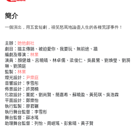
簡介
一個演出，用五套短劇，禧笑怒罵地論盡人生的各種荒謬事件！
主辦：
她他劇社
劇目：
搵主傳銷、
被迫愛你、
我要玩、
無前途、
牆
編劇及導演：
林業
演員：顏健雄、呂曉晴、林卓儒、梁俊仁、吳晨鷺、劉煥瑩、劉漪
琳、
劉漪庭
監製：
林業
燈光設計：
尹樂庭
音響設計：李雪彤
佈景設計：許潤楠
化妝設計：薰妮、
劉尚賢、
簡嘉希、
蘇曉盈、
黃苑琪、
吳浩霖
平面設計：鄭樂怡
執行監製：廖君囅
執行舞台監督：李雪彤
舞台監督：
薛冰瑤
助理舞台監督：列怡、周岷瑤、彭紫晴、黃子賢