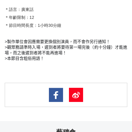
＊語言：廣東話
＊年齡限制：12
＊節目時間長度：1小時30分鐘
>
製作單位會因應需要更換個別演員，而不會作另行通知！
>
觀眾務請準時入場，遲到者將要待第一場完後（約十分鐘）才能進
場，而之後遲到者將不能再進場！
>
本節目含粗俗用語！
藝穗會