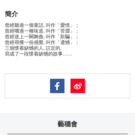
簡介
曾經聽過一個童話
,
叫作「愛情」；
曾經嚐過一種味道
,
叫作「苦澀」；
曾經迷上一闕舞曲
,
叫作「欺騙」；
曾經尋獲一份感覺
,
叫作「遺憾」；
三個懷着缺憾的人
,
註定的
,
寫成了一段懷着缺憾的故事
……
藝穗會