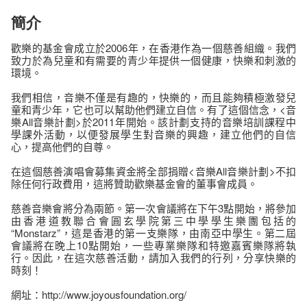
簡介
歡樂
的
基金會
成立於2006年
，
在香港
作為
一個慈善組織
。
我們
致力於為
兒童和
有需要的青少年
提供
一個健康，快樂
和刺激
的
環境
。
我們相信，
音樂
不僅
是有趣的，
快樂的
，而且能夠積極
激發
兒
童和青少年
，
它也可以幫助
他們建立
自信
。
有了這個
信念
，
<
音
樂
All音樂計劃
>
於2011年開始
。
該計劃
支持
的音樂
培訓
課程
中
學
課外
活動
，
以便
發展
學生
對音樂的興趣
，
建立
他們
的
自信
心
，
提高
他們
的
自尊
。
在這個
慈善演唱會
募集資金
將
全部
捐贈
<
音樂
All音樂計劃
>
不
扣
除
任何行政
費用
，這
將贊助
歡樂
基金會
的董事會成員
。
慈善音樂會
將分為
兩節
。
第一次會議將
在下午3點
開始
，
將
參加
由
香港道教聯合會圓
玄
學院第三
中學
學生樂團
包括
的
“
Monstarz
”
，
這
是香港的
第一支樂隊
，
由
南亞
中學生
。
第二屆
會議
將
在晚上10點
開始
，
一些
專業
樂隊和
特邀嘉賓
樂隊
將
執
行
。
因此
，
在
這次慈善活動
，
請
加入我們的行列
，
分享
快樂的
時刻
！
網址：
http
://www.joyousfoundation.org/